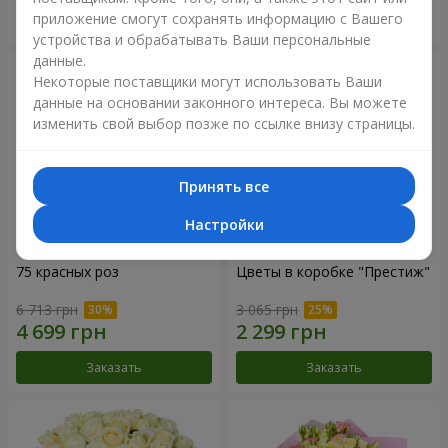
приложение смогут сохранять информацию с Вашего
Заказать
Заказать
устройства и обрабатывать Ваши персональные
данные.
Некоторые поставщики могут использовать Ваши
данные на основании законного интереса. Вы можете
изменить свой выбор позже по ссылке внизу страницы.
Принять все
Настройки
75 красных роз
Цветы в коробке "Престиж"
6 713 грн
3 065 грн
Заказать
Заказать