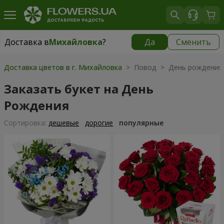
Доставка в
Михайловка
?
Да
Сменить
Доставка в
Михайловка
|
928 грн
Доставка цветов в г. Михайловка
> Повод > День рождения
Заказать букет на День
Рождения
Cортировка:
дешевые
дорогие
популярные