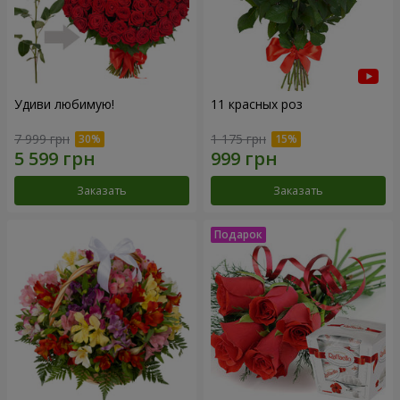
Удиви любимую!
11 красных роз
7 999 грн
1 175 грн
Заказать
Заказать