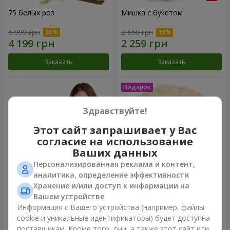
75 белых роз
Мишка с букетом
5 999 грн
2 658 грн
Заказать
Заказать
Здравствуйте!
Этот сайт запрашивает у Вас
согласие на использование
Ваших данных
Персонализированная реклама и контент,
аналитика, определение эффективности
Хранение и/или доступ к информации на
151 красная роза
Букет "Очей очарованье"
Вашем устройстве
Информация с Вашего устройства (например, файлы
14 835 грн
3 449 грн
cookie и уникальные идентификаторы) будет доступна
поставщикам. Кроме того, они, а также этот сайт или