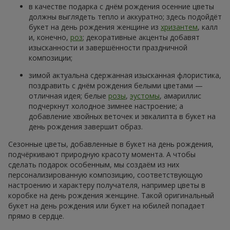
в качестве подарка с днём рождения осенние цветы
должны выглядеть тепло и аккуратно; здесь подойдёт
букет на день рождения женщине из
хризантем
, калл
и, конечно,
роз
; декоративные акценты добавят
изысканности и завершённости праздничной
композиции;
зимой актуальна сдержанная изысканная флористика,
поздравить с днём рождения белыми цветами —
отличная идея; белые
розы
,
эустомы
, амариллис
подчеркнут холодное зимнее настроение; а
добавление хвойных веточек и эвкалипта в букет на
день рождения завершит образ.
Сезонные цветы, добавленные в букет на день рождения,
подчёркивают природную красоту момента. А чтобы
сделать подарок особенным, мы создаём из них
персонализированную композицию, соответствующую
настроению и характеру получателя, например цветы в
коробке на день рождения женщине. Такой оригинальный
букет на день рождения или букет на юбилей попадает
прямо в сердце.