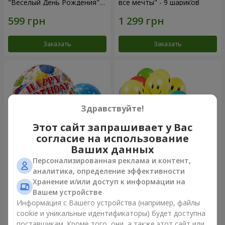
"Веселый День Рождения" -
все мечты" - 9 шариков
7 шариков
Заказать
Заказать
Здравствуйте!
Этот сайт запрашивает у Вас
согласие на использование
Ваших данных
Персонализированная реклама и контент,
Микс гелиевых шариков
Коллекция шариков
аналитика, определение эффективности
"Поздравление!"
"Веселый День Рождения" -
Хранение и/или доступ к информации на
3 шарика
Вашем устройстве
Информация с Вашего устройства (например, файлы
cookie и уникальные идентификаторы) будет доступна
Заказать
Заказать
поставщикам. Кроме того, они, а также этот сайт или