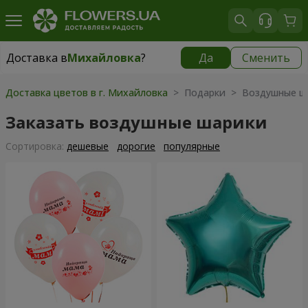
Доставка в
Михайловка
?
Да
Сменить
Доставка в
Михайловка
|
928 грн
Доставка цветов в г. Михайловка
> Подарки > Воздушные ш
Заказать воздушные шарики
Cортировка:
дешевые
дорогие
популярные