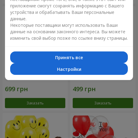
приложение смогут сохранять информацию с Вашего
устройства и обрабатывать Ваши персональные
данные.
Некоторые поставщики могут использовать Ваши
данные на основании законного интереса. Вы можете
изменить свой выбор позже по ссылке внизу страницы.
Принять все
Настройки
Фонтан шаров “Мир чудес”
Коллекция шариков "День
рождения" (с Тедди)
Заказать
Заказать