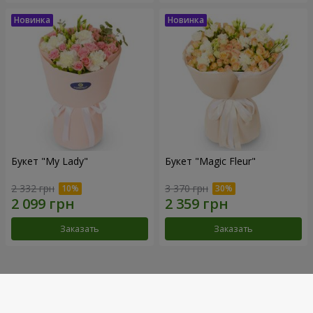
Букет "My Lady"
Букет "Magic Fleur"
2 332 грн
3 370 грн
Заказать
Заказать
Наши достижения