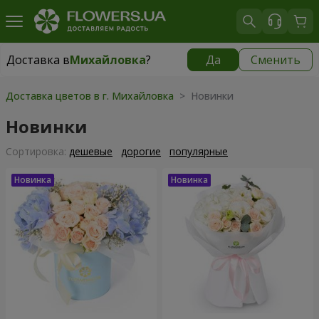
Доставка в
Михайловка
?
Да
Сменить
Доставка в
Михайловка
|
928 грн
Доставка цветов в г. Михайловка
> Новинки
Новинки
Cортировка:
дешевые
дорогие
популярные