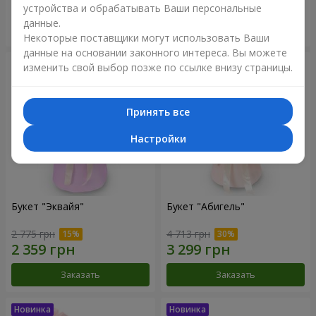
устройства и обрабатывать Ваши персональные
данные.
Заказать
Заказать
Некоторые поставщики могут использовать Ваши
данные на основании законного интереса. Вы можете
изменить свой выбор позже по ссылке внизу страницы.
Принять все
Настройки
Букет "Эквайя"
Букет "Абигель"
2 775 грн
4 713 грн
Заказать
Заказать