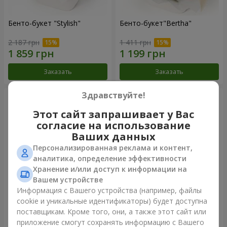
Бенто-букет "Stylish"
Бенто-букет"Bertha"
2 187 грн
1 411 грн
Заказать
Заказать
Здравствуйте!
Этот сайт запрашивает у Вас
согласие на использование
Ваших данных
Персонализированная реклама и контент,
аналитика, определение эффективности
Хранение и/или доступ к информации на
Вашем устройстве
Информация с Вашего устройства (например, файлы
Букет "Kamaliya"
Букет "Moon Dance"
cookie и уникальные идентификаторы) будет доступна
поставщикам. Кроме того, они, а также этот сайт или
3 412 грн
2 656 грн
приложение смогут сохранять информацию с Вашего