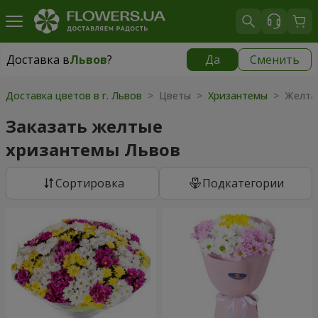
Доставка в
Львов
?
Да
Сменить
Доставка в
Львов
|
бесплатно
Доставка цветов в г. Львов
> Цветы >
Хризантемы
> Желтая
Заказать желтые
хризантемы Львов
Cортировка
Подкатегории