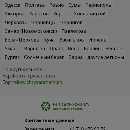
Одесса
Полтава
Ровно
Сумы
Тернополь
Ужгород
Харьков
Херсон
Хмельницкий
Черкассы
Черновцы
Чернигов
Самар (Новомосковск)
Павлоград
Белая Церковь
Буча
Васильков
Ирпень
Умань
Варшава
Прага
Вена
Берлин
Ревное
Бургас
Солнечный берег
Варна
другие регионы
На других языках:
Укр:
Жовта хризантема
Eng:
Yellow chrysanthemum
Контактные данные
Звоните нам
+1 718 475 92 72