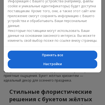
Информация с Вашего устройства (например, файлы
cookie и уникальные идентификаторы) будет доступна
Букет жёлтых хризантем — символ радости, дружбы и
поставщикам. Кроме того, они, а также этот сайт или
света. Он излучает положительную энергию и дарит
приложение смогут сохранять информацию с Вашего
приятные воспоминания. Букет жёлтых хризантем —
устройства и обрабатывать Ваши персональные
настоящие цветы для поднятия настроения и символ
данные.
оптимизма, создающий эмоциональное впечатление без
Некоторые поставщики могут использовать Ваши
лишних слов.
данные на основании законного интереса. Вы можете
изменить свой выбор позже по ссылке внизу страницы.
Жёлтые хризантемы в оформлении
для г. Львов: идеи для декора и
Принять все
подарков
Настройки
Букет жёлтых хризантем — отличное решение для
оформления помещения. Он дарит солнечную энергию и
приятные ощущения. Букет жёлтых хризантем —
идеальный декор для осеннего праздника.
Стильные флористические
решения с букетом жёлтых