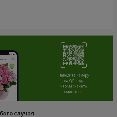
Наведите камеру
на QR-код,
чтобы скачать
приложение
бого случая