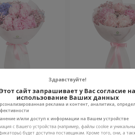
 в Спечли"
Букет "Весна в Лояне"
Здравствуйте!
Этот сайт запрашивает у Вас согласие н
Уточнить
и
Нет в наличии
использование Ваших данных
рсонализированная реклама и контент, аналитика, опреде
фективности
анение и/или доступ к информации на Вашем устройстве
ация с Вашего устройства (например, файлы cookie и уникальн
фикаторы) будет доступна поставщикам. Кроме того, они, а так