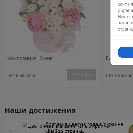
сайт и
обраба
Некото
законн
страни
Композиция "Моне"
Букет "Усл
Уточнить
Нет в наличии
Нет в наличи
Наши достижения
Доставка цветов года в Украине
«Выбор страны»