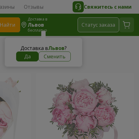
азины
Отзывы
Свяжитесь с нами
Доставка в
Найти
Львов
Cтатус заказа
бесплатно
Доставка в
Львов
?
Да
Сменить