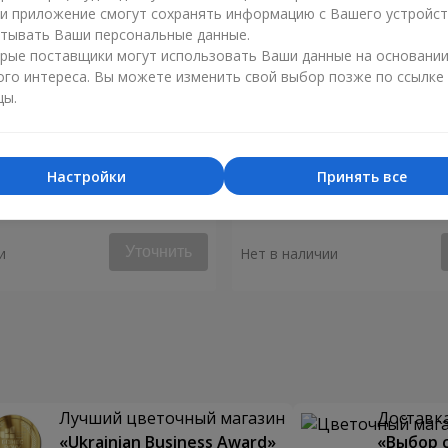
ли приложение смогут сохранять информацию с Вашего устройст
тывать Ваши персональные данные.
рые поставщики могут использовать Ваши данные на основани
ого интереса. Вы можете изменить свой выбор позже по ссылке
цы.
Настройки
Принять все
ышь моё сердце"
Букет "Аделия"
Уточнить
и
Нет в наличии
Лучший цветочный магазин
Доставка
«Ukrainian Business Award»
«Выбор 