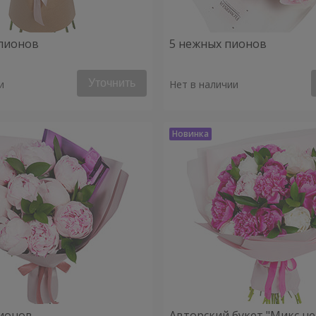
пионов
5 нежных пионов
Уточнить
и
Нет в наличии
ионов
Авторский букет "Микс н