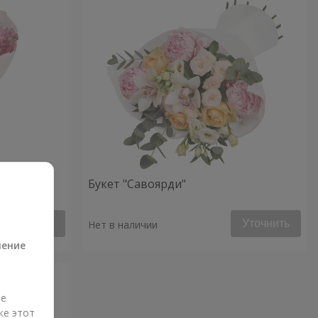
Букет "Савоярди"
а
Уточнить
Уточнить
Нет в наличии
ление
ые
же этот