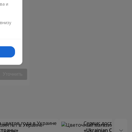
ва и
и
 внизу
Уточнить
 цветов года в Украине
Сервис доставки цв
страны»
«Ukrainian Choice»