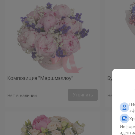
Композиция "Маршмэллоу"
Букет "Утро
Уточнить
Нет в наличии
Нет в наличи
Пе
эф
Хр
Информ
иденти