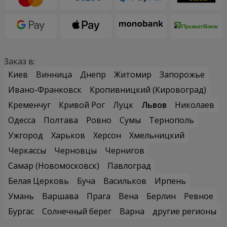
Заказ в:
Киев
Винница
Днепр
Житомир
Запорожье
Ивано-Франковск
Кропивницкий (Кировоград)
Кременчуг
Кривой Рог
Луцк
Львов
Николаев
Одесса
Полтава
Ровно
Сумы
Тернополь
Ужгород
Харьков
Херсон
Хмельницкий
Черкассы
Черновцы
Чернигов
Самар (Новомосковск)
Павлоград
Белая Церковь
Буча
Васильков
Ирпень
Умань
Варшава
Прага
Вена
Берлин
Ревное
Бургас
Солнечный берег
Варна
другие регионы