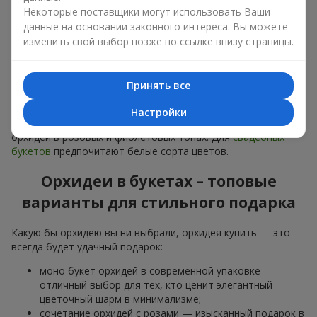
дарят
любимым женщинам
,
маме
,
девушке
,
жене
, сестре,
Некоторые поставщики могут использовать Ваши
подруге,
коллеге
или
бизнес-партнеру
. Сегодня можно
данные на основании законного интереса. Вы можете
орхидеи купить недорого, а значит, шанс сделать желанный
изменить свой выбор позже по ссылке внизу страницы.
подарок становится еще больше.
Букет из орхидей — идеальная цветочная композиция для
особого события: юбилеев,
свиданий
,
дней рождения
и
Принять все
даже
бизнес-поздравлений
.
Настройки
Для романтики выбирают нежную экзотику — букет из
орхидей в розовых и фиолетовых тонах. Для
свадебных
букетов
предпочитают белые сорта цветов.
Орхидеи в букетах – топовые
варианты для стильного подарка
Какую бы орхидею вы ни выбрали, орхидея купить — это
всегда будет удачный подарок:
моно букет орхидей в современной упаковке —
отличный выбор для тех, кто ценит элегантный
цветочный шарм в минимализме;
сочетание орхидей с розами — изысканный подарок в