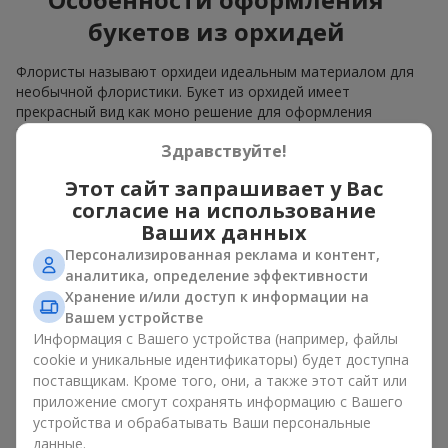
букетов из орхидей
Флористы называют орхидеи идеальным материалом для
необычной флористики. Букет из орхидей имеет
прекрасный вид как моно решение для оформления
помещений, а также как вариант микса с другими цветами,
Здравствуйте!
который сохраняет свою выразительность в любом
формате.
Этот сайт запрашивает у Вас
Благодаря своей структуре орхидея позволяет создавать
согласие на использование
композиции в классическом, минималистичном или
Ваших данных
современном стиле. Букет из орхидей эффектно смотрится
Персонализированная реклама и контент,
как в камерных, так и в масштабных работах, а её
аналитика, определение эффективности
роскошные соцветия легко становятся центральным
Хранение и/или доступ к информации на
элементом композиции. В зависимости от оформления и
Вашем устройстве
сорта растений различается и цена на орхидеи. Учитывайте
Информация с Вашего устройства (например, файлы
это, прежде чем заказать букет из орхидей.
cookie и уникальные идентификаторы) будет доступна
поставщикам. Кроме того, они, а также этот сайт или
Кому дарят орхидеи?
приложение смогут сохранять информацию с Вашего
устройства и обрабатывать Ваши персональные
Букет из орхидей универсален и может подойти любому. Их
данные.