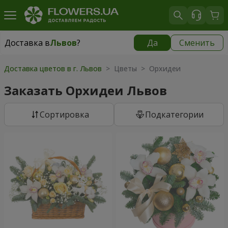
Доставка в
Львов
?
Да
Сменить
Доставка в
Львов
|
бесплатно
Доставка цветов в г. Львов
> Цветы > Орхидеи
Заказать Орхидеи Львов
Cортировка
Подкатегории