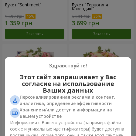
Букет "Sentiment"
Букет "Герцогиня
Кавендиш"
1 599 грн
5 691 грн
Заказать
Заказать
Здравствуйте!
Этот сайт запрашивает у Вас
согласие на использование
Ваших данных
Персонализированная реклама и контент,
аналитика, определение эффективности
Хранение и/или доступ к информации на
Букет "Лиссия"
Букет "Nude Perfume"
Вашем устройстве
3 881 грн
3 058 грн
Информация с Вашего устройства (например, файлы
cookie и уникальные идентификаторы) будет доступна
поставщикам. Кроме того, они, а также этот сайт или