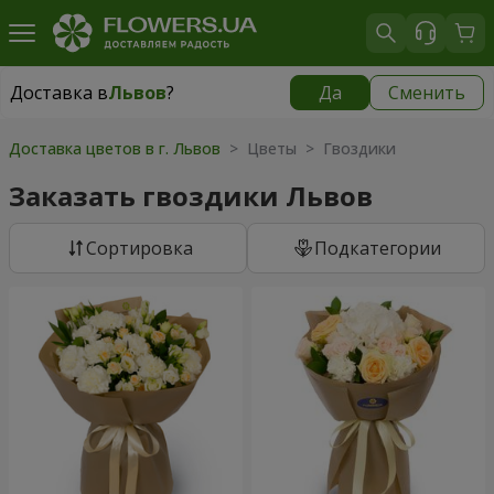
Доставка в
Львов
?
Да
Сменить
Доставка в
Львов
|
бесплатно
Доставка цветов в г. Львов
> Цветы > Гвоздики
Заказать гвоздики Львов
Cортировка
Подкатегории