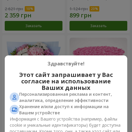
2 621 грн
1 124 грн
Заказать
Заказать
Здравствуйте!
Этот сайт запрашивает у Вас
согласие на использование
Ваших данных
Персонализированная реклама и контент,
Романтический букет
Цветы в коробке "101
аналитика, определение эффективности
"Небеса"
розовая роза"
Хранение и/или доступ к информации на
1 999 грн
10 941 грн
Вашем устройстве
Информация с Вашего устройства (например, файлы
cookie и уникальные идентификаторы) будет доступна
Заказать
Заказать
поставщикам. Кроме того, они, а также этот сайт или