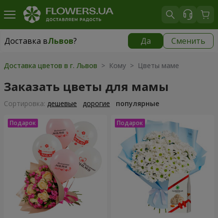
Доставка в
Львов
?
Да
Сменить
Доставка в
Львов
|
бесплатно
Доставка цветов в г. Львов
> Кому > Цветы маме
Заказать цветы для мамы
Cортировка:
дешевые
дорогие
популярные