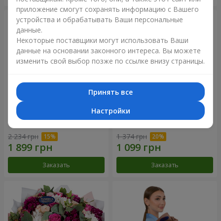
приложение смогут сохранять информацию с Вашего
устройства и обрабатывать Ваши персональные
данные.
Некоторые поставщики могут использовать Ваши
данные на основании законного интереса. Вы можете
изменить свой выбор позже по ссылке внизу страницы.
Принять все
Настройки
Букет "Цветочное Selfie!"
Букет "Яркие солнышки!"
2 234 грн
1 374 грн
Заказать
Заказать