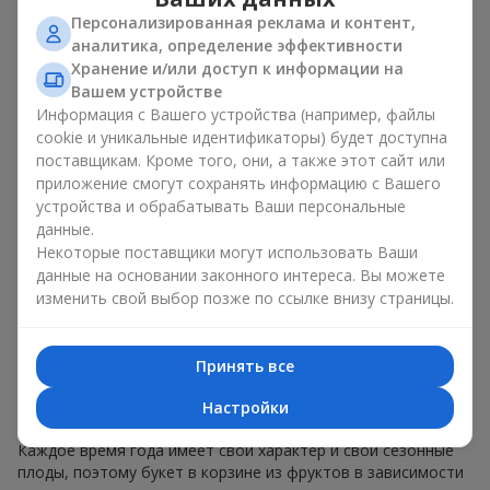
Эмоциональная окраска, которую несет букет в корзине из
Персонализированная реклама и контент,
фруктов, зависит от оформления. Оно имеет значение не
аналитика, определение эффективности
меньше, чем наполнение. Именно праздничное оформление
Хранение и/или доступ к информации на
превращает обычный букет в корзине из фруктов в
Вашем устройстве
гастрономический подарок. В компании
Flowers.ua
мы
Информация с Вашего устройства (например, файлы
всегда учитываем пожелания клиента при создании декора.
cookie и уникальные идентификаторы) будет доступна
При формировании композиции используются натуральные
материалы, продуманная упаковка вкуса и, конечно,
поставщикам. Кроме того, они, а также этот сайт или
декоративные элементы, соответствующие событию.
приложение смогут сохранять информацию с Вашего
устройства и обрабатывать Ваши персональные
По желанию клиента корзина с фруктами может быть
данные.
оформлена в прозрачной пленке или стильной коробке —
Некоторые поставщики могут использовать Ваши
всегда с праздничной подачей, которая выглядит аккуратно
данные на основании законного интереса. Вы можете
и презентабельно.
изменить свой выбор позже по ссылке внизу страницы.
Тематические фруктовые
композиции для праздников
Принять все
и сезонов
Настройки
Каждое время года имеет свой характер и свои сезонные
плоды, поэтому букет в корзине из фруктов в зависимости