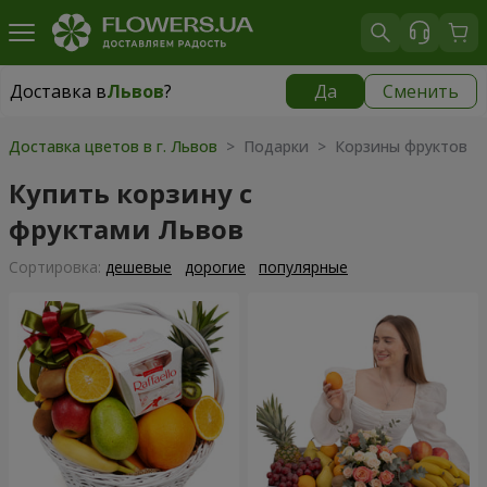
Доставка в
Львов
?
Да
Сменить
Доставка в
Львов
|
бесплатно
Доставка цветов в г. Львов
> Подарки > Корзины фруктов
Купить корзину с
фруктами Львов
Cортировка:
дешевые
дорогие
популярные