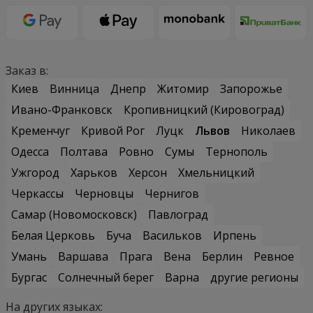
Заказ в:
Киев
Винница
Днепр
Житомир
Запорожье
Ивано-Франковск
Кропивницкий (Кировоград)
Кременчуг
Кривой Рог
Луцк
Львов
Николаев
Одесса
Полтава
Ровно
Сумы
Тернополь
Ужгород
Харьков
Херсон
Хмельницкий
Черкассы
Черновцы
Чернигов
Самар (Новомосковск)
Павлоград
Белая Церковь
Буча
Васильков
Ирпень
Умань
Варшава
Прага
Вена
Берлин
Ревное
Бургас
Солнечный берег
Варна
другие регионы
На других языках: