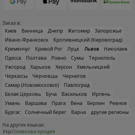
Заказ в:
Киев
Винница
Днепр
Житомир
Запорожье
Ивано-Франковск
Кропивницкий (Кировоград)
Кременчуг
Кривой Рог
Луцк
Львов
Николаев
Одесса
Полтава
Ровно
Сумы
Тернополь
Ужгород
Харьков
Херсон
Хмельницкий
Черкассы
Черновцы
Чернигов
Самар (Новомосковск)
Павлоград
Белая Церковь
Буча
Васильков
Ирпень
Умань
Варшава
Прага
Вена
Берлин
Ревное
Бургас
Солнечный берег
Варна
другие регионы
На других языках:
Укр:
Оливкова орхідея