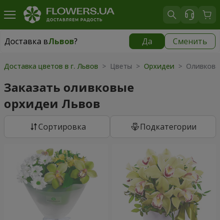
Доставка в
Львов
?
Да
Сменить
Доставка в
Львов
|
бесплатно
Доставка цветов в г. Львов
> Цветы >
Орхидеи
> Оливкова
Заказать оливковые
орхидеи Львов
Cортировка
Подкатегории