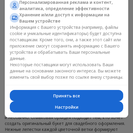
Персонализированная реклама и контент,
которая идеально подойдёт для
официальных мероприятий
аналитика, определение эффективности
и важных праздников. Букет из оливковой орхидеи
Хранение и/или доступ к информации на
прекрасно дополняет офисные интерьеры, залы для
Вашем устройстве
деловых переговоров и презентаций. Это также
Информация с Вашего устройства (например, файлы
утончённый подарок на юбилей, если получатель ценит
cookie и уникальные идентификаторы) будет доступна
экзотику и дорогую сдержанность.
поставщикам. Кроме того, они, а также этот сайт или
Благодаря аккуратному внешнему виду букет оливковых
приложение смогут сохранять информацию с Вашего
орхидей — безупречный подарок из экзотических цветов
устройства и обрабатывать Ваши персональные
для бизнес-партнёров или коллег.
данные.
Некоторые поставщики могут использовать Ваши
Свадебные букеты из
данные на основании законного интереса. Вы можете
изменить свой выбор позже по ссылке внизу страницы.
оливковых орхидей:
нестандартное решение для
Принять все
современной невесты
Настройки
Букет оливковых орхидей в руках невесты выглядит изящно
и необычно. Оливковая орхидея подходит тем, кто хочет
создать оригинальный букет для свадебного оформления.
Нежные лепестки каждой цветочной ветки формируют