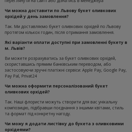
переглянути на сайті або дізнатись в менеджера
Чи можна доставити по Львову букет оливкових
орхідей у день замовлення?
Так. Ми доставляємо букет оливкових орхідей по Львову
протягом кількох годин, після отримання замовлення.
Які варіанти оплати доступні при замовленні букету в
м. Львів?
Ви можете розрахуватись за букет оливкових орхідей,
скориставшись прямим банківським переводом, або
застосовуючи зручні платіжні сервіси: Apple Pay, Google Pay,
Pay Pal, Privat24
Чи можна оформити персоналізований букет
оливкових орхідей?
Так. Наші флористи можуть створити для вас унікальну
композицію, підібравши поєднання з іншими квітами, стиль
та формат під конкретну нагоду.
Чи можу я додати листівку до букета з оливковими
орхідеями?