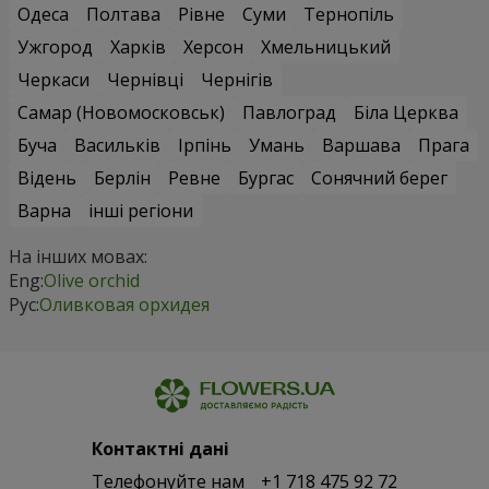
Одеса
Полтава
Рівне
Суми
Тернопіль
Ужгород
Харків
Херсон
Хмельницький
Черкаси
Чернівці
Чернігів
Самар (Новомосковськ)
Павлоград
Біла Церква
Буча
Васильків
Ірпінь
Умань
Варшава
Прага
Відень
Берлін
Ревне
Бургас
Сонячний берег
Варна
інші регіони
На інших мовах:
Eng:
Olive orchid
Рус:
Оливковая орхидея
Контактні дані
Телефонуйте нам
+1 718 475 92 72