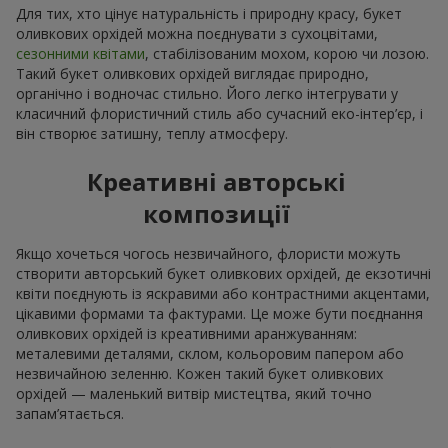
Для тих, хто цінує натуральність і природну красу, букет
оливкових орхідей можна поєднувати з сухоцвітами,
сезонними квітами
, стабілізованим мохом, корою чи лозою.
Такий букет оливкових орхідей виглядає природно,
органічно і водночас стильно. Його легко інтегрувати у
класичний флористичний стиль або сучасний еко-інтер’єр, і
він створює затишну, теплу атмосферу.
Креативні авторські
композиції
Якщо хочеться чогось незвичайного, флористи можуть
створити авторський букет оливкових орхідей, де екзотичні
квіти поєднують із яскравими або контрастними акцентами,
цікавими формами та фактурами. Це може бути поєднання
оливкових орхідей із креативними аранжуванням:
металевими деталями, склом, кольоровим папером або
незвичайною зеленню. Кожен такий букет оливкових
орхідей — маленький витвір мистецтва, який точно
запам’ятається.