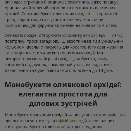
виглядає стримано й водночас екзотично, адже поєднує
оригінальний зелений відтінок та величність класичних
орхідей. Сьогодні букет оливкових
орхідей
— справжній
тренд серед тих, хто шукає витончену екзотичну
композицію для дарунка або незвичні живі квіти в оселі.
Оливкові орхідеї створюють особливу атмосферу — легку,
повітряну, трохи загадкову. Ці екзотичні квіти з унікальним
кольором ідеально пасують для креативного аранжування
та створення стильних квіткових композицій. Ми
використовуємо найкращі орхідеї для букета, тому
квітковий подарунок, замовлений у нас, виглядатиме
бездоганно та буде тішити свого власника до 14 днів.
Монобукети оливкової орхідеї:
елегантна простота для
ділових зустрічей
Моно букет оливкових орхідей — вишукана композиція, що
ідеально пасуватиме для
офіційних подій
та визначних
святкувань. Букет з оливкової орхідеї є чудовим