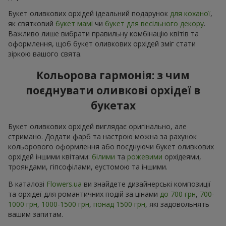
Букет оливкових орхідей ідеальний подарунок
для коханої
,
як святковий
букет мамі
чи
букет для весільного декору
.
Важливо лише вибрати правильну комбінацію квітів та
оформлення, щоб букет оливкових орхідей зміг стати
зіркою вашого свята.
Кольорова гармонія: з чим
поєднувати оливкові орхідеї в
букетах
Букет оливкових орхідей виглядає оригінально, але
стримано. Додати фарб та настрою можна за рахунок
кольорового оформлення або поєднуючи букет оливкових
орхідей іншими квітами:
білими
та
рожевими
орхідеями,
трояндами, гіпсофілами, еустомою та іншими.
В каталозі
Flowers.ua
ви знайдете дизайнерські композиції
та орхідеї для романтичних подій за цінами
до 700 грн
,
700-
1000 грн
,
1000-1500 грн
,
понад 1500 грн
, які задовольнять
вашим запитам.