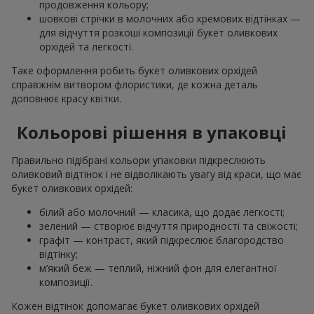
продовження кольору;
шовкові стрічки в молочних або кремових відтінках —
для відчуття розкоші композиції букет оливкових
орхідей та легкості.
Таке оформлення робить букет оливкових орхідей
справжнім витвором флористики, де кожна деталь
доповнює красу квітки.
Кольорові рішення в упаковці
Правильно підібрані кольори упаковки підкреслюють
оливковий відтінок і не відволікають увагу від краси, що має
букет оливкових орхідей:
білий або молочний — класика, що додає легкості;
зелений — створює відчуття природності та свіжості;
графіт — контраст, який підкреслює благородство
відтінку;
м’який беж — теплий, ніжний фон для елегантної
композиції.
Кожен відтінок допомагає букет оливкових орхідей