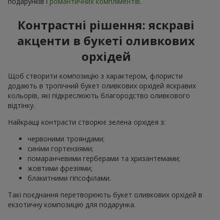
подарунків і
романтичних компліментів
.
Контрастні рішення: яскраві
акценти в букеті оливкових
орхідей
Щоб створити композицію з характером, флористи
додають в тропічний букет оливкових орхідей яскравих
кольорів, які підкреслюють благородство оливкового
відтінку.
Найкращі контрасти створює зелена орхідея з:
червоними трояндами;
синіми гортензіями;
помаранчевими герберами та хризантемами;
жовтими фрезіями;
блакитними гіпсофілами.
Такі поєднання перетворюють букет оливкових орхідей в
екзотичну композицію для подарунка.