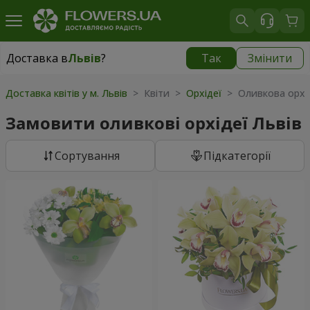
Доставка в
Львів
?
Так
Змінити
Доставка в
Львів
|
безкоштовно
Доставка квітів у м. Львів
> Квіти >
Орхідеї
> Оливкова орхі
Замовити оливкові орхідеї Львів
Сортування
Підкатегорії