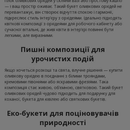
гілок оливкових орхідей у скляній вазі або простому кашпо
— і ваш простір оживає. Такий букет оливкових орхідей не
перевантажує, він створює відчуття спокою і гармонії,
підкреслює стиль інтер’єру з орхідеями. Ідеально підходять
квіткові композиції з орхідеями для робочого кабінету або
сучасної вітальні, де живі квіти в інтер’єрі повинні бути
легкими, але виразними.
Пишні композиції для
урочистих подій
Якщо хочеться розкоші та свята, влучне рішення — купити
оливкову орхідею в поєднанні з білими трояндами,
кремовими півоніями або яскравими фрезіями. Така
композиція стає живою, об’ємною, святковою. Такий букет
оливкових орхідей чудово підходить для подарунку для
коханої, букета для ювілею або святкових букетів.
Еко-букети для поціновувачів
природності