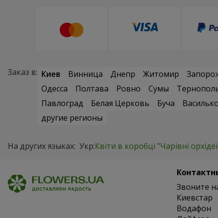
Заказ в:
Киев
Винница
Днепр
Житомир
Запоро
Одесса
Полтава
Ровно
Сумы
Тернопол
Павлоград
Белая Церковь
Буча
Васильк
другие регионы
На других языках:
Укр:
Квіти в коробці "Чарівні орхідеї
Контактн
Звоните н
Киевстар
Водафон