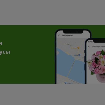
и
нусы