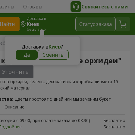
азины
Отзывы
Свяжитесь с нами
Доставка в
Найти
Киев
Cтатус заказа
бесплатно
шебные орхидеи"
Доставка в
Киев
?
Да
Сменить
 коробке "Волшебные орхидеи"
Уточнить
тков орхидеи, зелень, декоративная коробка диаметр 15
ский материал.
ества:
Цветы простоят 5 дней или мы заменим букет
Описание
егодня с 09:00, при оплате заказа до 08:30)
Бесплатно
Подробнее
Бесплатно