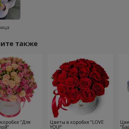
ница
ите также
коробке "Для
Цветы в коробке "LOVE
Цве
лой"
YOU!"
"Ба