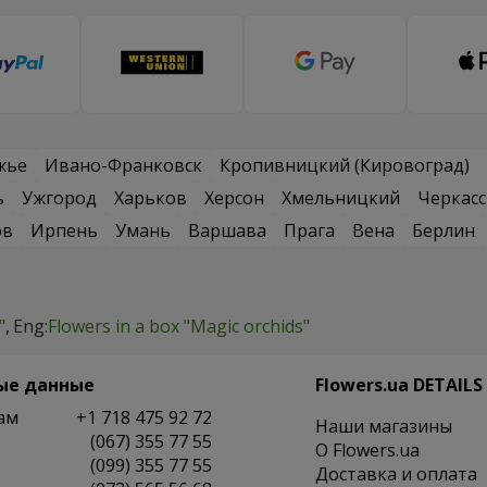
жье
Ивано-Франковск
Кропивницкий (Кировоград)
ь
Ужгород
Харьков
Херсон
Хмельницкий
Черкас
ов
Ирпень
Умань
Варшава
Прага
Вена
Берлин
"
Eng:
Flowers in a box "Magic orchids"
ые данные
Flowers.ua DETAILS
ам
+1 718 475 92 72
Наши магазины
(067) 355 77 55
O Flowers.ua
(099) 355 77 55
Доставка и оплата