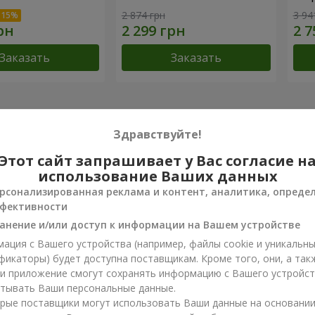
2 874 грн
3 94
Заказать
Заказать
 достижения
Здравствуйте!
Доставка цветов года в Украине
Луч
Этот сайт запрашивает у Вас согласие н
«Выбор страны»
«Ukr
использование Ваших данных
2026 год
20
рсонализированная реклама и контент, аналитика, опреде
фективности
анение и/или доступ к информации на Вашем устройстве
ы о товаре
5
из
5
ация с Вашего устройства (например, файлы cookie и уникальн
фикаторы) будет доступна поставщикам. Кроме того, они, а так
ли приложение смогут сохранять информацию с Вашего устройст
тывать Ваши персональные данные.
25.01.2022
рые поставщики могут использовать Ваши данные на основани
ла дважды. Цветы шикарные!! Сервис вообще лучший в Украине.