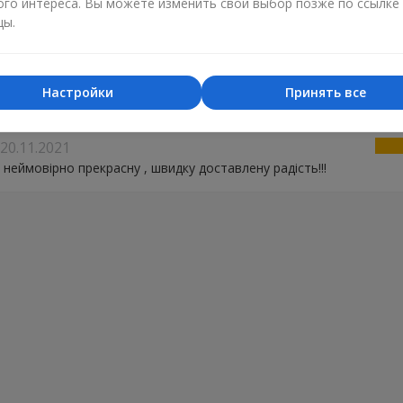
ого интереса. Вы можете изменить свой выбор позже по ссылке
цы.
10.01.2022
 вам спасибо, не смотря на отговорки и упорство получателя, 
доставили заказ!
Настройки
Принять все
20.11.2021
 неймовірно прекрасну , швидку доставлену радість!!!