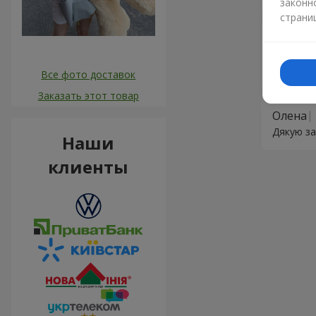
законн
страни
Вадим
Огромное
успешно 
Все фото доставок
Заказать этот товар
Олена
Дякую за
Наши
клиенты