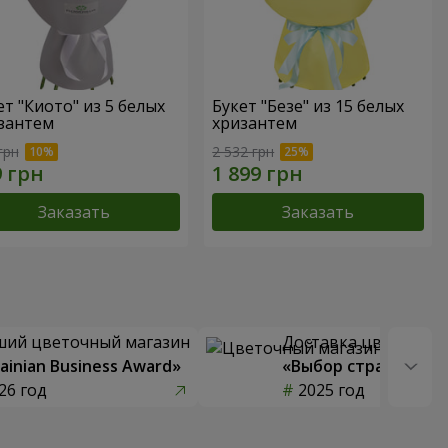
ет "Киото" из 5 белых
Букет "Безе" из 15 белых
зантем
хризантем
грн
2 532 грн
Заказать
Заказать
ший цветочный магазин
Доставка цветов го
ainian Business Award»
«Выбор страны»
26 год
2025 год