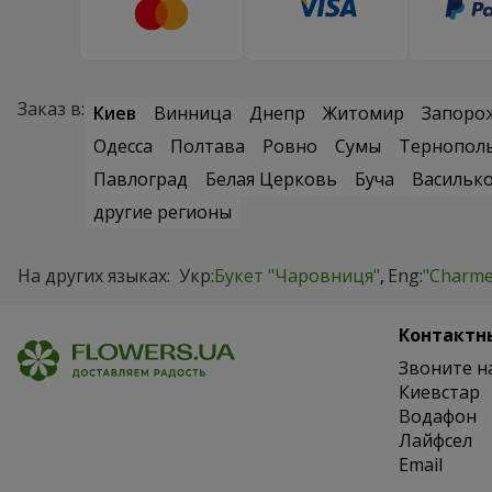
Заказ в:
Киев
Винница
Днепр
Житомир
Запоро
Одесса
Полтава
Ровно
Сумы
Тернопол
Павлоград
Белая Церковь
Буча
Васильк
другие регионы
На других языках:
Укр:
Букет "Чаровниця"
Eng:
"Charme
Контактн
Звоните н
Киевстар
Водафон
Лайфсел
Email