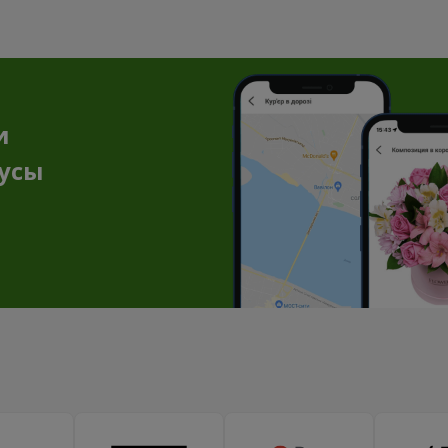
и
нусы