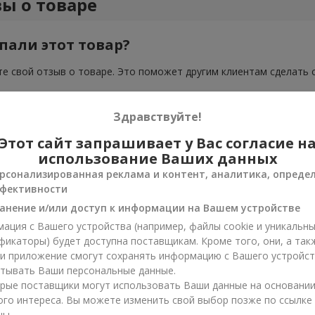
ы о товаре
пали этот товар?
е свой отзыв о товаре. Это поможет другим клиентам сделать 
Здравствуйте!
Этот сайт запрашивает у Вас согласие н
использование Ваших данных
рсонализированная реклама и контент, аналитика, опреде
фективности
анение и/или доступ к информации на Вашем устройстве
ация с Вашего устройства (например, файлы cookie и уникальн
фикаторы) будет доступна поставщикам. Кроме того, они, а так
ли приложение смогут сохранять информацию с Вашего устройст
тывать Ваши персональные данные.
рые поставщики могут использовать Ваши данные на основани
ого интереса. Вы можете изменить свой выбор позже по ссылке
цы.