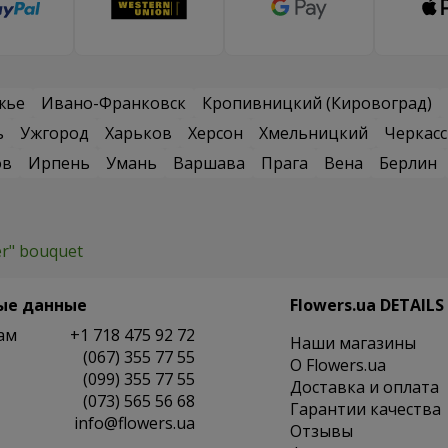
жье
Ивано-Франковск
Кропивницкий (Кировоград)
ь
Ужгород
Харьков
Херсон
Хмельницкий
Черкас
ов
Ирпень
Умань
Варшава
Прага
Вена
Берлин
r" bouquet
ые данные
Flowers.ua DETAILS
ам
+1 718 475 92 72
Наши магазины
(067) 355 77 55
O Flowers.ua
(099) 355 77 55
Доставка и оплата
(073) 565 56 68
Гарантии качества
info@flowers.ua
Отзывы