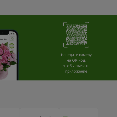
Наведите камеру
на QR-код,
чтобы скачать
приложение