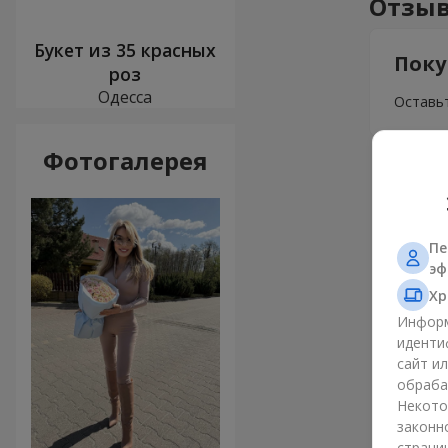
Отзыв
Букет из 35 красных
Поку
роз
Одесса
Оставьт
Фотогалерея
Пе
эф
Хр
Информ
иденти
сайт и
обраба
Некото
законн
страни