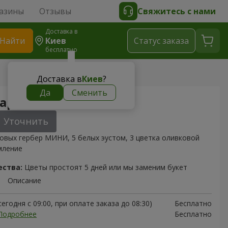
азины
Отзывы
Свяжитесь с нами
Доставка в
Найти
Киев
Cтатус заказа
бесплатно
Доставка в
Киев
?
Да
Сменить
Чаровница"
Уточнить
овых гербер МИНИ, 5 белых эустом, 3 цветка оливковой
мление
ества:
Цветы простоят 5 дней или мы заменим букет
Описание
егодня с 09:00, при оплате заказа до 08:30)
Бесплатно
Подробнее
Бесплатно