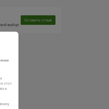
Оставить отзыв
свой выбор!
а
ление
ые
же этот
ва и
и
 внизу