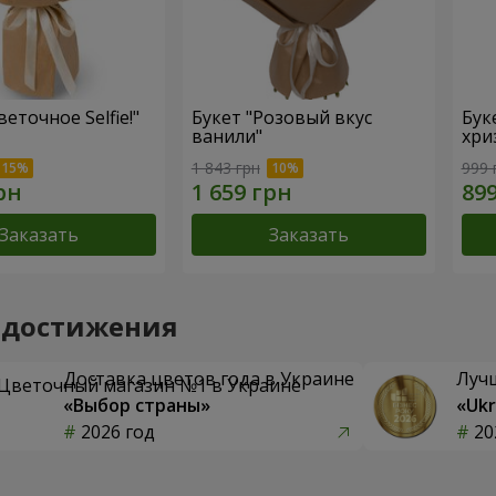
еточное Selfie!"
Букет "Розовый вкус
Бук
ванили"
хри
1 843 грн
999 
Заказать
Заказать
 достижения
Доставка цветов года в Украине
Луч
«Выбор страны»
«Ukr
2026 год
20