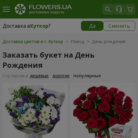
Доставка в
Куткор
?
Да
Сменить
Доставка в
Куткор
|
870 грн
Доставка цветов в г. Куткор
> Повод > День рождения
Заказать букет на День
Рождения
Cортировка:
дешевые
дорогие
популярные