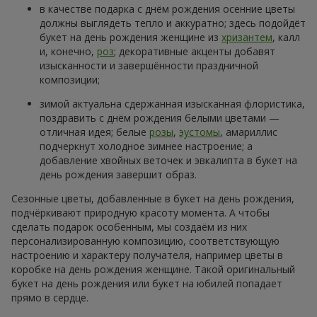
в качестве подарка с днём рождения осенние цветы
должны выглядеть тепло и аккуратно; здесь подойдёт
букет на день рождения женщине из
хризантем
, калл
и, конечно,
роз
; декоративные акценты добавят
изысканности и завершённости праздничной
композиции;
зимой актуальна сдержанная изысканная флористика,
поздравить с днём рождения белыми цветами —
отличная идея; белые
розы
,
эустомы
, амариллис
подчеркнут холодное зимнее настроение; а
добавление хвойных веточек и эвкалипта в букет на
день рождения завершит образ.
Сезонные цветы, добавленные в букет на день рождения,
подчёркивают природную красоту момента. А чтобы
сделать подарок особенным, мы создаём из них
персонализированную композицию, соответствующую
настроению и характеру получателя, например цветы в
коробке на день рождения женщине. Такой оригинальный
букет на день рождения или букет на юбилей попадает
прямо в сердце.