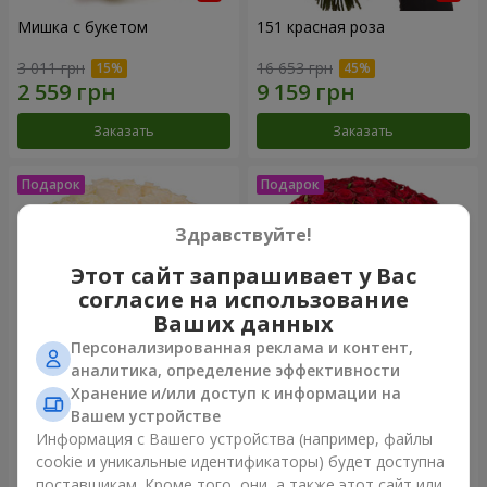
Мишка с букетом
151 красная роза
3 011 грн
16 653 грн
Заказать
Заказать
Здравствуйте!
Этот сайт запрашивает у Вас
согласие на использование
Ваших данных
Персонализированная реклама и контент,
аналитика, определение эффективности
Хранение и/или доступ к информации на
Букет "Очей очарованье"
75 красных роз
Вашем устройстве
Информация с Вашего устройства (например, файлы
4 199 грн
7 513 грн
cookie и уникальные идентификаторы) будет доступна
поставщикам. Кроме того, они, а также этот сайт или