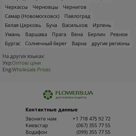
Черкассы
Черновцы
Чернигов
Самар (Новомосковск)
Павлоград
Белая Церковь
Буча
Васильков
Ирпень
Умань
Варшава
Прага
Вена
Берлин
Ревное
Бургас
Солнечный берег
Варна
другие регионы
На других языках:
Укр:
Оптові ціни
Eng:
Wholesale Prices
Контактные данные
Звоните нам
+1 718 475 92 72
Киевстар
(067) 355 77 55
Водафон
(099) 355 77 55