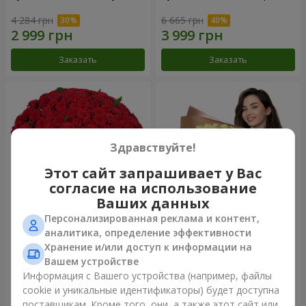
4 284 грн
6 665 грн
Заказать
Заказать
Здравствуйте!
Этот сайт запрашивает у Вас
согласие на использование
Ваших данных
Персонализированная реклама и контент,
101 красная роза
Букет "Сердце – сердцу"
аналитика, определение эффективности
Хранение и/или доступ к информации на
10 725 грн
5 998 грн
Вашем устройстве
Информация с Вашего устройства (например, файлы
cookie и уникальные идентификаторы) будет доступна
Заказать
Заказать
поставщикам. Кроме того, они, а также этот сайт или