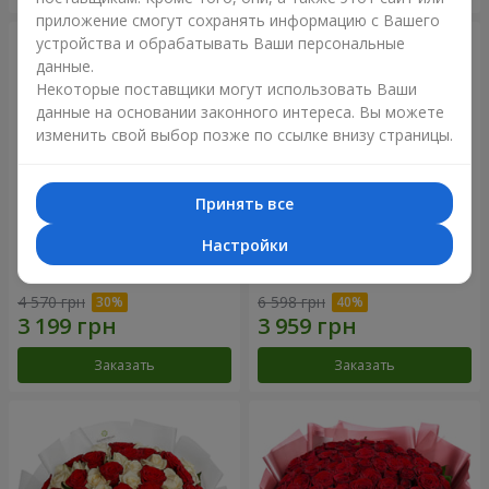
приложение смогут сохранять информацию с Вашего
устройства и обрабатывать Ваши персональные
данные.
Некоторые поставщики могут использовать Ваши
данные на основании законного интереса. Вы можете
изменить свой выбор позже по ссылке внизу страницы.
Принять все
Настройки
Букет "Нежный оттенок"
Цветы в коробке “Кадриль”
4 570 грн
6 598 грн
Заказать
Заказать