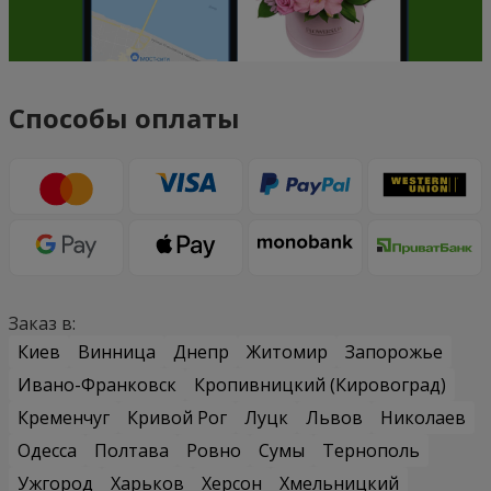
Способы оплаты
Заказ в:
Киев
Винница
Днепр
Житомир
Запорожье
Ивано-Франковск
Кропивницкий (Кировоград)
Кременчуг
Кривой Рог
Луцк
Львов
Николаев
Одесса
Полтава
Ровно
Сумы
Тернополь
Ужгород
Харьков
Херсон
Хмельницкий