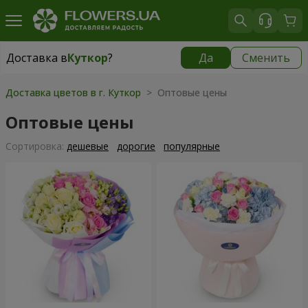
Доставка в
Куткор
?
Да
Сменить
Доставка в
Куткор
|
870 грн
Доставка цветов в г. Куткор
> Оптовые цены
Оптовые цены
Cортировка:
дешевые
дорогие
популярные