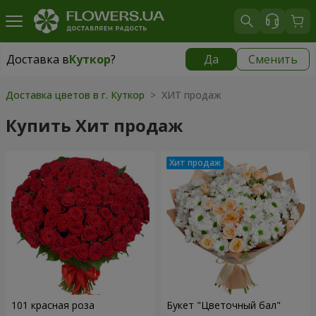
Доставка в
Куткор
?
Да
Сменить
Доставка в
Куткор
|
870 грн
Доставка цветов в г. Куткор
> ХИТ продаж
Купить Хит продаж
101 красная роза
Букет "Цветочный бал"