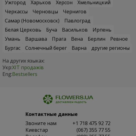
Ужгород
Харьков
Херсон
Хмельницкий
Черкассы
Черновцы
Чернигов
Самар (Новомосковск)
Павлоград
Белая Церковь
Буча
Васильков
Ирпень
Умань
Варшава
Прага
Вена
Берлин
Ревное
Бургас
Солнечный берег
Варна
другие регионы
На других языках:
Укр:
ХІТ продажів
Eng:
Bestsellers
Контактные данные
Звоните нам
+1 718 475 92 72
Киевстар
(067) 355 77 55