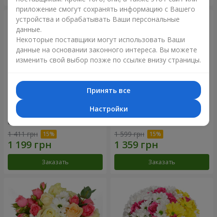
приложение смогут сохранять информацию с Вашего
устройства и обрабатывать Ваши персональные
данные.
Некоторые поставщики могут использовать Ваши
данные на основании законного интереса. Вы можете
изменить свой выбор позже по ссылке внизу страницы.
Принять все
Настройки
Композиция "Летнее
Цветы в коробке "Счастья
облако"
не избежать"
1 411 грн
1 599 грн
Заказать
Заказать