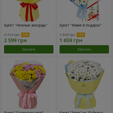
Букет "Нежные аккорды"
Букет "Маме в подарок"
3 713 грн
1 843 грн
Заказать
Заказать
Букет "Солнышко моё"
Букет "Безе" из 15 белых