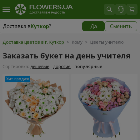
Доставка в
Куткор
?
Да
Сменить
Доставка в
Куткор
|
870 грн
Доставка цветов в г. Куткор
> Кому > Цветы учителю
Заказать букет на день учителя
Cортировка:
дешевые
дорогие
популярные