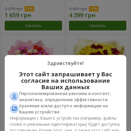
2 370 грн
5 499 грн
Заказать
Заказать
Здравствуйте!
Этот сайт запрашивает у Вас
согласие на использование
Ваших данных
Персонализированная реклама и контент,
Букет "Нежная любовь"
Букет "Сказочная осень"
аналитика, определение эффективности
Хранение и/или доступ к информации на
1 510 грн
2 332 грн
Вашем устройстве
Информация с Вашего устройства (например, файлы
cookie и уникальные идентификаторы) будет доступна
Заказать
Заказать
поставщикам. Кроме того, они, а также этот сайт или