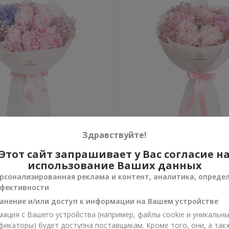
 в Спечли"
Букет "Весна в Лояне"
Здравствуйте!
Этот сайт запрашивает у Вас согласие н
Уточнить
и
Нет в наличии
использование Ваших данных
рсонализированная реклама и контент, аналитика, опреде
фективности
анение и/или доступ к информации на Вашем устройстве
ация с Вашего устройства (например, файлы cookie и уникальн
фикаторы) будет доступна поставщикам. Кроме того, они, а так