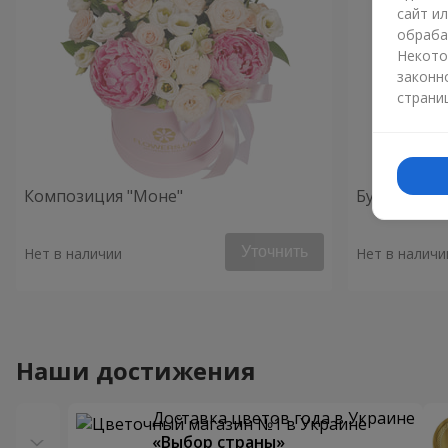
сайт и
обраба
Некото
законн
страни
Композиция "Моне"
Букет "Усл
Уточнить
Нет в наличии
Нет в наличи
Наши достижения
Доставка цветов года в Украине
«Выбор страны»