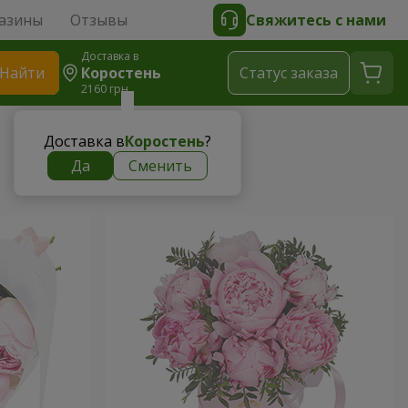
азины
Отзывы
Свяжитесь с нами
Доставка в
Найти
Коростень
Cтатус заказа
2160 грн
Доставка в
Коростень
?
Да
Сменить