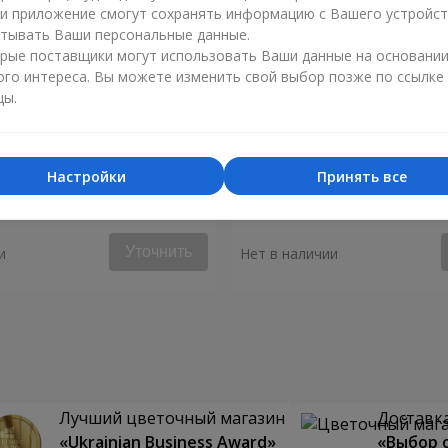
ли приложение смогут сохранять информацию с Вашего устройст
тывать Ваши персональные данные.
рые поставщики могут использовать Ваши данные на основани
ого интереса. Вы можете изменить свой выбор позже по ссылке
цы.
Настройки
Принять все
ышь моё сердце"
Букет "Аделия"
Уточнить
и
Нет в наличии
Лучший цветочный магазин
Доставка
«Ukrainian Business Award»
«Выбор 