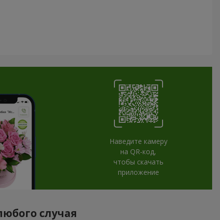
Наведите камеру
на QR-код,
чтобы скачать
приложение
любого случая