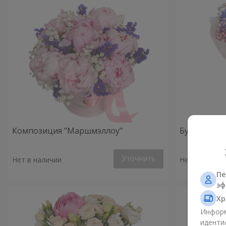
Композиция "Маршмэллоу"
Букет "Утро
Уточнить
Нет в наличии
Нет в наличи
Пе
эф
Хр
Информ
иденти