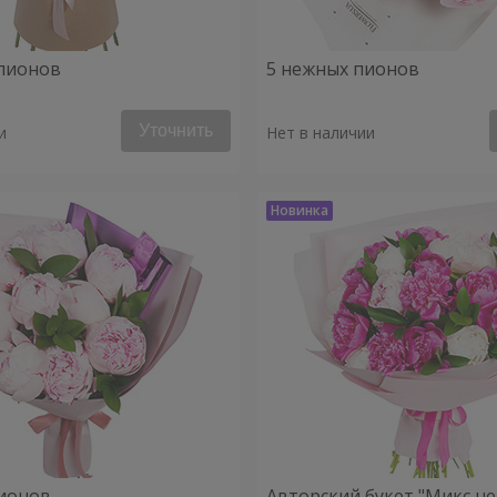
пионов
5 нежных пионов
Уточнить
и
Нет в наличии
ионов
Авторский букет "Микс н