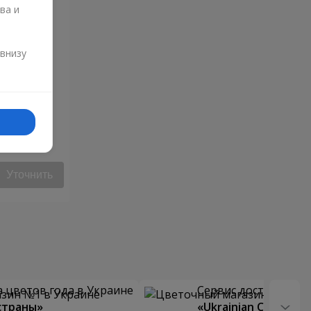
ва и
и
 внизу
Уточнить
 цветов года в Украине
Сервис доставки цв
страны»
«Ukrainian Choice»