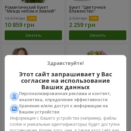
Романтический букет
Букет "Цветочное
"Между небом и землей!"
блаженство"
13 574 грн
2 510 грн
Заказать
Заказать
Здравствуйте!
Этот сайт запрашивает у Вас
согласие на использование
Ваших данных
Персонализированная реклама и контент,
аналитика, определение эффективности
Хранение и/или доступ к информации на
Букет "Королеве сердца"
Микс "Планета роз" из 51
Вашем устройстве
кустовой розы
Информация с Вашего устройства (например, файлы
2 554 грн
6 352 грн
cookie и уникальные идентификаторы) будет доступна
поставщикам. Кроме того, они, а также этот сайт или