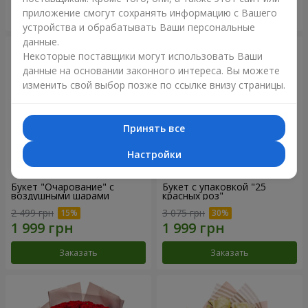
приложение смогут сохранять информацию с Вашего
Заказать
Заказать
устройства и обрабатывать Ваши персональные
данные.
Некоторые поставщики могут использовать Ваши
данные на основании законного интереса. Вы можете
изменить свой выбор позже по ссылке внизу страницы.
Принять все
Настройки
Букет "Очарование" с
Букет с упаковкой "25
воздушными шарами
красных роз"
2 499 грн
3 075 грн
Заказать
Заказать