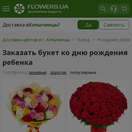
Доставка в
Копычинцы
?
Да
Сменить
Доставка в
Копычинцы
|
1145 грн
Доставка цветов в г. Копычинцы
> Повод > Рождение ребен
Заказать букет ко дню рождения
ребенка
Cортировка:
дешевые
дорогие
популярные