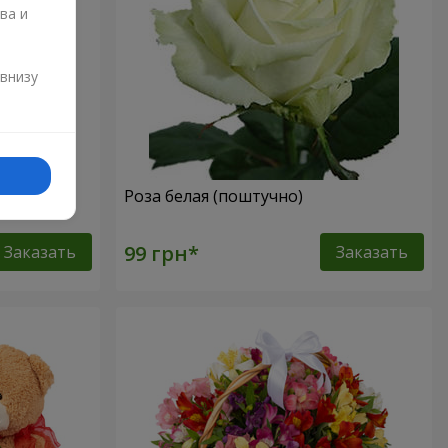
ва и
и
 внизу
Роза белая (поштучно)
Заказать
Заказать