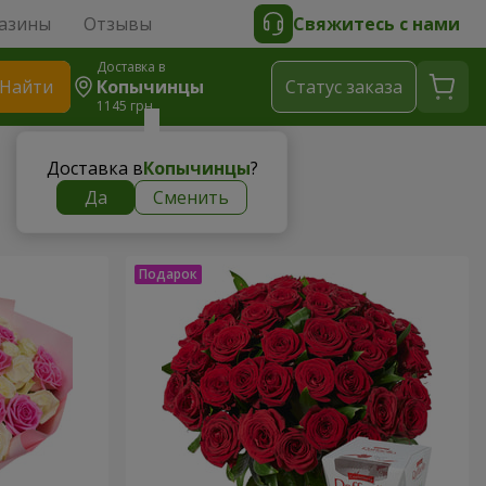
азины
Отзывы
Свяжитесь с нами
Доставка в
Найти
Копычинцы
Cтатус заказа
1145 грн
Доставка в
Копычинцы
?
Да
Сменить