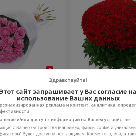
з "Быть с тобой"
1000 роз!
Здравствуйте!
Этот сайт запрашивает у Вас согласие н
95 165 грн
Заказать
использование Ваших данных
рсонализированная реклама и контент, аналитика, опреде
фективности
анение и/или доступ к информации на Вашем устройстве
ация с Вашего устройства (например, файлы cookie и уникальн
фикаторы) будет доступна поставщикам. Кроме того, они, а так