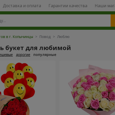
Доставка и оплата
Гарантии качества
Наши маг
тов в г. Копычинцы
> Повод > Люблю
ть букет для любимой
ешевые
дорогие
популярные