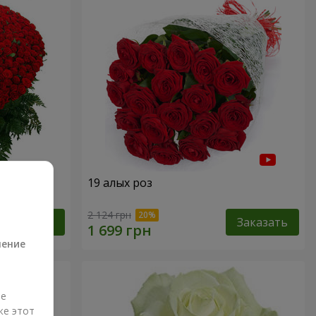
19 алых роз
а
2 124 грн
Заказать
Заказать
ление
ые
же этот