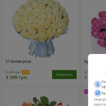
51 белая роза
Букет из ро
5 229 грн
2 199 грн
Заказать
Пе
эф
Хр
Информ
иденти