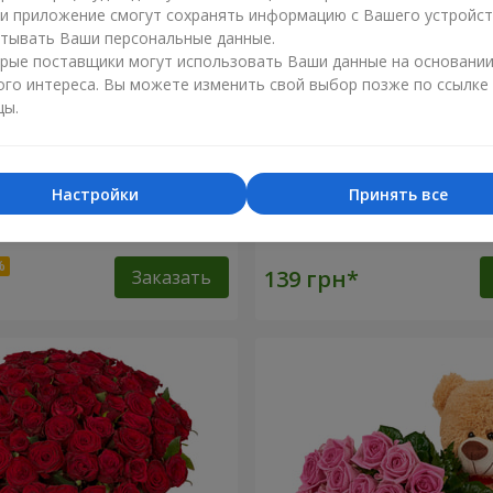
ли приложение смогут сохранять информацию с Вашего устройст
тывать Ваши персональные данные.
рые поставщики могут использовать Ваши данные на основани
ого интереса. Вы можете изменить свой выбор позже по ссылке
цы.
Настройки
Принять все
оз
Роза красная (поштучно)
Заказать