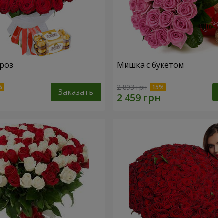
 роз
Мишка с букетом
2 893 грн
Заказать