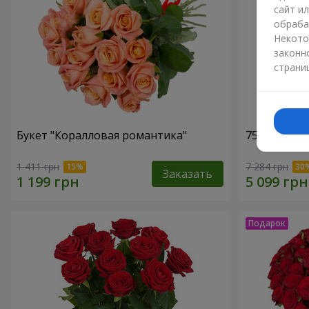
сайт и
обраба
Некото
законн
страни
Букет "Коралловая романтика"
75 белых р
1 411 грн
7 284 грн
Заказать