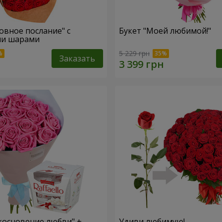
овное послание" с
Букет "Моей любимой!"
и шарами
5 229 грн
Заказать
косновение любви" +
Удиви любимую!