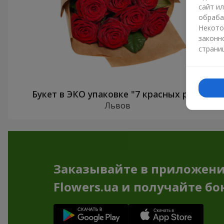
сайт и
обраба
Некото
законн
страни
Букет в ЭКО упаковке "7 красных роз"
Львов
Заказывайте в приложен
Flowers.ua и получайте бо