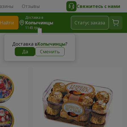
азины
Отзывы
Свяжитесь с нами
Доставка в
Найти
Копычинцы
Cтатус заказа
1145 грн
Доставка в
Копычинцы
?
Да
Сменить