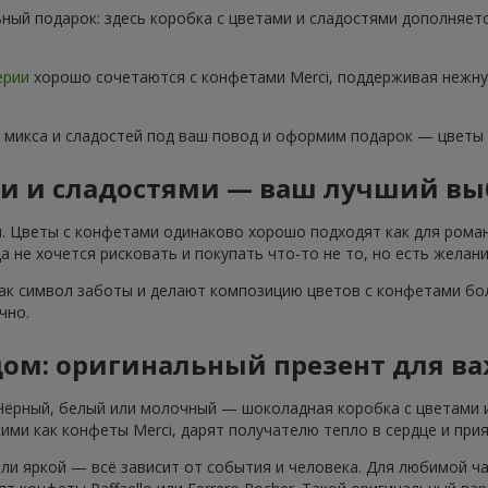
ный подарок: здесь коробка с цветами и сладостями дополняет
ерии
хорошо сочетаются с конфетами Merci, поддерживая нежну
 микса и сладостей под ваш повод и оформим подарок — цветы
ми и сладостями — ваш лучший вы
. Цветы с конфетами одинаково хорошо подходят как для роман
 не хочется рисковать и покупать что-то не то, но есть желани
ак символ заботы и делают композицию цветов с конфетами бол
чно.
дом: оригинальный презент для в
 Чёрный, белый или молочный — шоколадная коробка с цветами 
ими как конфеты Merci, дарят получателю тепло в сердце и при
ли яркой — всё зависит от события и человека. Для любимой ч