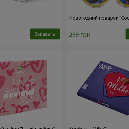
Новогодний подарок "Coo
Заказать
 набор "Я тебя люблю"
Конфеты "Milka"