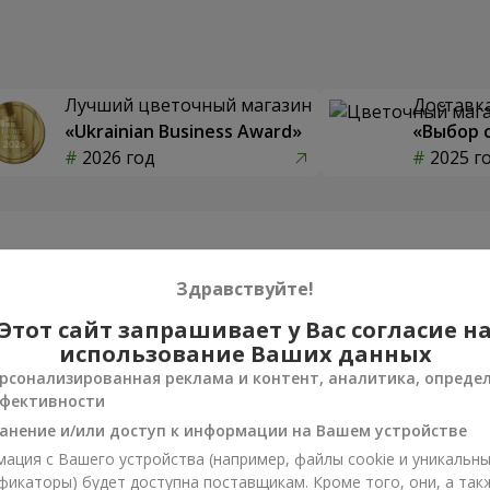
Лучший цветочный магазин
Доставка
«Ukrainian Business Award»
«Выбор 
2026 год
2025 г
Фотогалерея
Здравствуйте!
Этот сайт запрашивает у Вас согласие н
использование Ваших данных
рсонализированная реклама и контент, аналитика, опреде
фективности
анение и/или доступ к информации на Вашем устройстве
ация с Вашего устройства (например, файлы cookie и уникальн
фикаторы) будет доступна поставщикам. Кроме того, они, а так