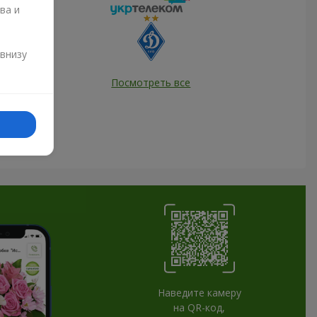
ва и
и
 внизу
Посмотреть все
Наведите камеру
на QR-код,