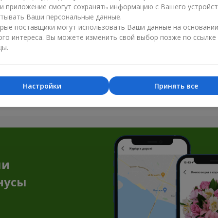
ли приложение смогут сохранять информацию с Вашего устройст
тывать Ваши персональные данные.
рые поставщики могут использовать Ваши данные на основани
ого интереса. Вы можете изменить свой выбор позже по ссылке
цы.
Все фото доставок
Настройки
Принять все
Заказать этот товар
ии
нусы