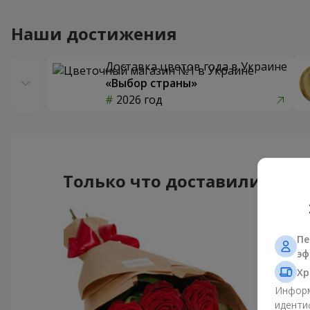
Наши достижения
Доставка цветов года в Украине
«Выбор страны»
2026 год
Только что доставили
Пе
эф
Хр
Информ
иденти