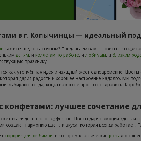
етами в г. Копычинцы — идеальный под
ов
кажется недостаточным? Предлагаем вам — цветы с конфетам
леньким
детям
, и
коллегам по работе
, и
любимым
, и
близким род
тствующую празднику.
ется как утончённая идея и изящный жест одновременно. Цветы
 которая дарит радость и хорошее настроение надолго. Мы подг
ый выбирают тогда, когда важно не просто поздравить. Коробк
 с конфетами: лучшее сочетание д
ожет выглядеть очень эффектно. Цветы дарят эмоции здесь и се
и создают гармонию цвета и вкуса, которая всегда работает. 
ёт
сюрприз для любимой
, в котором классические
розы
дополнены