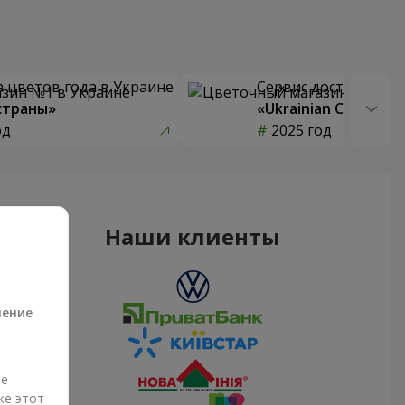
 цветов года в Украине
Сервис доставки цв
страны»
«Ukrainian Choice»
од
2025 год
Наши клиенты
а
ление
ые
же этот