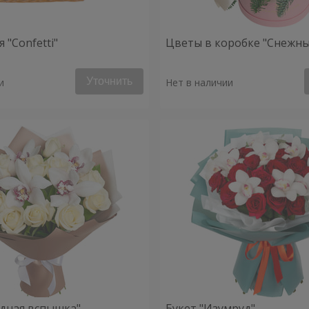
 "Confetti"
Цветы в коробке "Снежны
Уточнить
и
Нет в наличии
здная вспышка"
Букет "Изумруд"