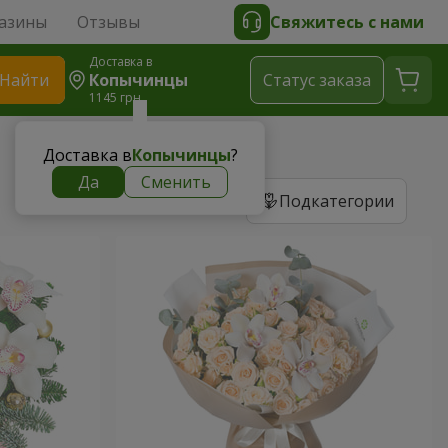
азины
Отзывы
Свяжитесь с нами
Доставка в
Найти
Копычинцы
Cтатус заказа
1145 грн
Доставка в
Копычинцы
?
Да
Сменить
Подкатегории