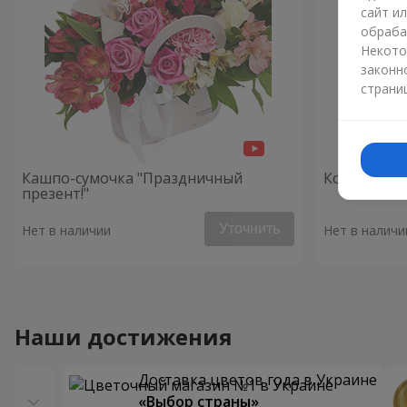
сайт и
обраба
Некото
законн
страни
Кашпо-сумочка "Праздничный
Композици
презент!"
Уточнить
Нет в наличии
Нет в наличи
Наши достижения
Доставка цветов года в Украине
«Выбор страны»