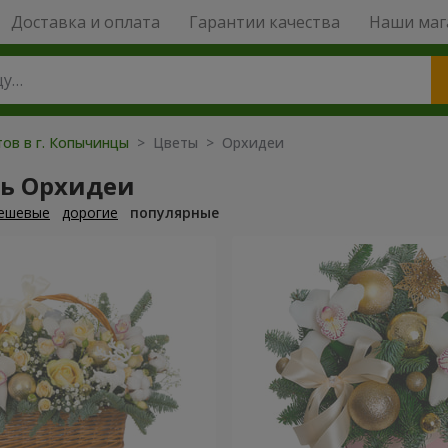
Доставка и оплата
Гарантии качества
Наши маг
тов в г. Копычинцы
> Цветы > Орхидеи
ть Орхидеи
ешевые
дорогие
популярные