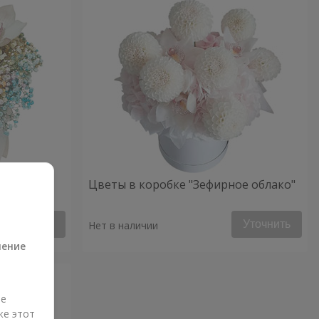
ое
Цветы в коробке "Зефирное облако"
а
Уточнить
Уточнить
Нет в наличии
ление
ые
же этот