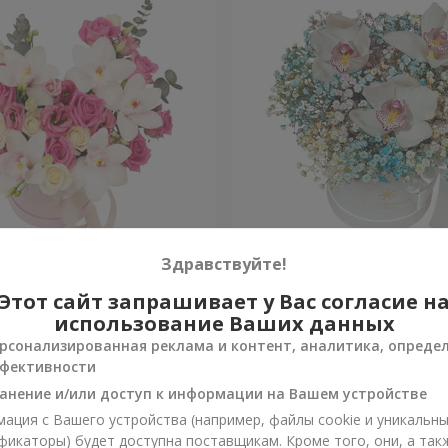
 "Квитка Цисык"
Цветы в коробке "Радужн
Здравствуйте!
настроение"
Этот сайт запрашивает у Вас согласие н
Уточнить
и
Нет в наличии
использование Ваших данных
рсонализированная реклама и контент, аналитика, опреде
фективности
анение и/или доступ к информации на Вашем устройстве
ация с Вашего устройства (например, файлы cookie и уникальн
фикаторы) будет доступна поставщикам. Кроме того, они, а так