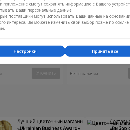
ли приложение смогут сохранять информацию с Вашего устройст
тывать Ваши персональные данные.
рые поставщики могут использовать Ваши данные на основани
ого интереса. Вы можете изменить свой выбор позже по ссылке
цы.
Настройки
Принять все
я "Монако"
Композиция "Биение серд
Уточнить
и
Нет в наличии
Лучший цветочный магазин
Доставка
«Ukrainian Business Award»
«Выбор 