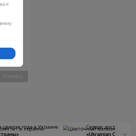
ва и
и
 внизу
ца"
Уточнить
 цветов года в Украине
Сервис доставки цв
страны»
«Ukrainian Choice»