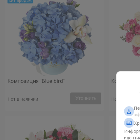
Композиция "Blue bird"
Композиция
Уточнить
Нет в наличии
Нет в наличи
Пе
эф
Хр
Информ
иденти