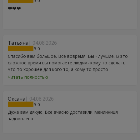
5
❤️❤️❤️
Татьяна
04.08.2026
5
Спасибо вам большое. Все вовремя. Вы - лучшие. В это
сложное время вы помогаете людям- кому то сделать
что то хорошее для кого то, а кому то просто
порадоваться цветам, подарку, тортику, поздравлению.
Читать полностью
Особенно, если человек сам себе не может купить даже
в свой День Рождения. Спасибо
Оксана
04.08.2026
5
Дуже вам дякую. Все вчасно доставили.Іменинниця
задоволена