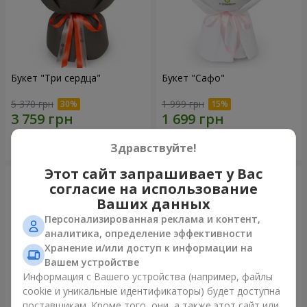
Букет "Три сердца"
Букет "Сафо"
5 370 грн
1 999 грн
Заказать
Заказать
Здравствуйте!
Этот сайт запрашивает у Вас
согласие на использование
Ваших данных
Персонализированная реклама и контент,
аналитика, определение эффективности
Хранение и/или доступ к информации на
Вашем устройстве
Информация с Вашего устройства (например, файлы
cookie и уникальные идентификаторы) будет доступна
поставщикам. Кроме того, они, а также этот сайт или