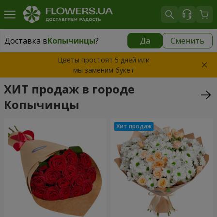
Доставка в
Копычинцы
?
Да
Сменить
Доставка в
Копычинцы
|
1145 грн
Цветы простоят 5 дней или
мы заменим букет
ХИТ продаж в городе
Копычинцы