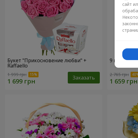
сайт и
обраба
Некото
законн
страни
Букет "Прикосновение любви" +
9 веток фи
Raffaello
1 999 грн
2 765 грн
Заказать