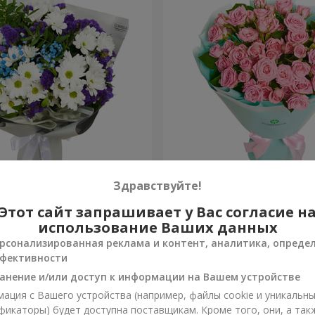
т на День рождения
Букет кустовых роз
Здравствуйте!
Этот сайт запрашивает у Вас согласие н
1 777 грн
Заказать
использование Ваших данных
рсонализированная реклама и контент, аналитика, опреде
фективности
анение и/или доступ к информации на Вашем устройстве
ация с Вашего устройства (например, файлы cookie и уникальн
фикаторы) будет доступна поставщикам. Кроме того, они, а так