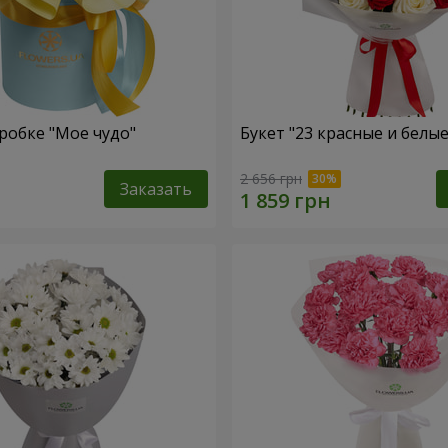
робке "Мое чудо"
Букет "23 красные и белы
2 656 грн
Заказать