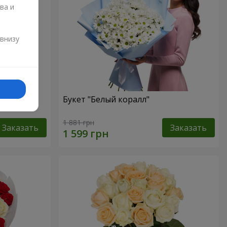
ва и
и
 внизу
Букет "Белый коралл"
1 881 грн
Заказать
Заказать