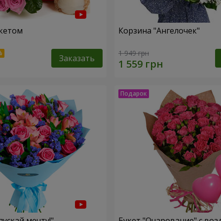
кетом
Корзина "Ангелочек"
1 949 грн
Заказать
пускай мечту!"
Букет "Очарование" с во