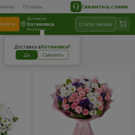
азины
Отзывы
Свяжитесь с нами
Доставка в
Найти
Хотяновка
Cтатус заказа
бесплатно
Доставка в
Хотяновка
?
Да
Сменить