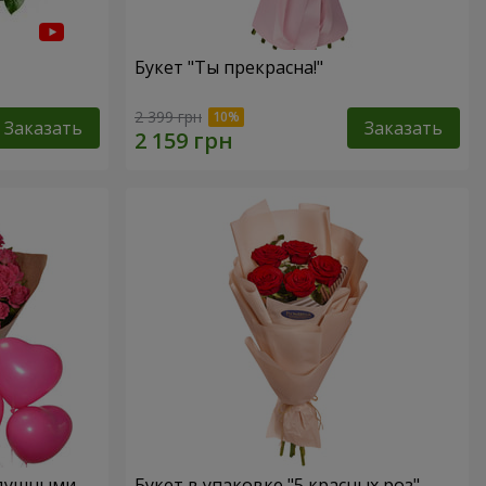
Букет "Ты прекрасна!"
2 399 грн
Заказать
Заказать
здушными
Букет в упаковке "5 красных роз"