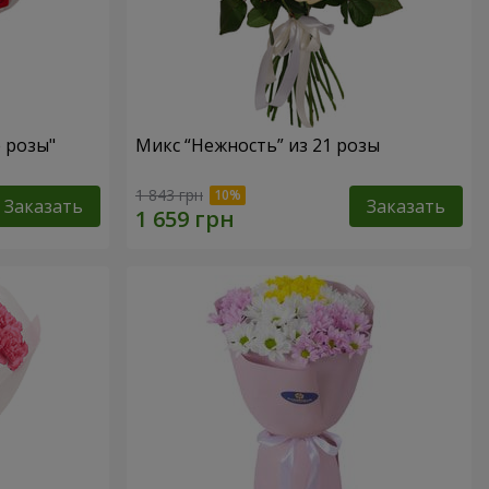
е розы"
Микс “Нежность” из 21 розы
1 843 грн
Заказать
Заказать