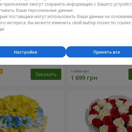
ли приложение смогут сохранять информацию с Вашего устройст
тывать Ваши персональные данные.
рые поставщики могут использовать Ваши данные на основани
ого интереса. Вы можете изменить свой выбор позже по ссылке
цы.
Настройки
Принять все
олетовой эустомы
Букет "Радуга эмоций"
1 888 грн
Заказать