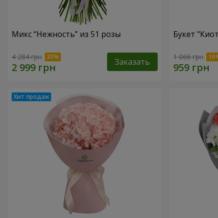
Микс “Нежность” из 51 розы
Букет "Кио
4 284 грн
1 066 грн
Заказать