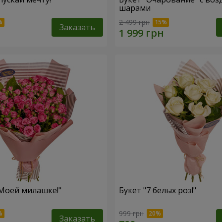
шарами
2 499 грн
Заказать
"Моей милашке!"
Букет "7 белых роз!"
999 грн
Заказать