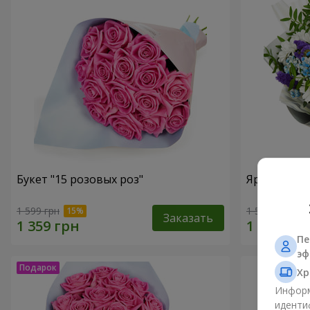
Букет "15 розовых роз"
Яркий буке
1 599 грн
1 554 грн
Заказать
Пе
эф
Хр
Информ
иденти