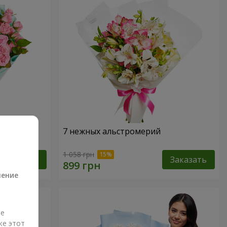
7 нежных альстромерий
а
1 058 грн
Заказать
Заказать
ление
ые
же этот