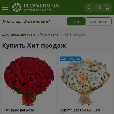
Доставка в
Хотяновка
?
Да
Сменить
Доставка в
Хотяновка
|
бесплатно
Доставка цветов в г. Хотяновка
> ХИТ продаж
Купить Хит продаж
101 красная роза
Букет "Цветочный бал"