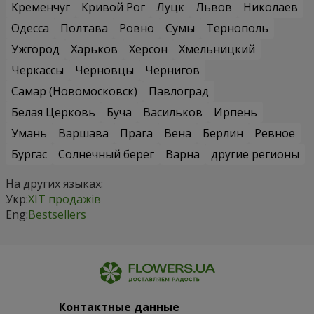
Кременчуг
Кривой Рог
Луцк
Львов
Николаев
Одесса
Полтава
Ровно
Сумы
Тернополь
Ужгород
Харьков
Херсон
Хмельницкий
Черкассы
Черновцы
Чернигов
Самар (Новомосковск)
Павлоград
Белая Церковь
Буча
Васильков
Ирпень
Умань
Варшава
Прага
Вена
Берлин
Ревное
Бургас
Солнечный берег
Варна
другие регионы
На других языках:
Укр:
ХІТ продажів
Eng:
Bestsellers
Контактные данные