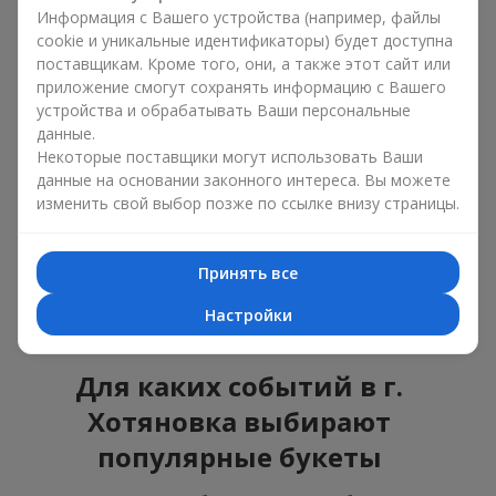
ошибиться с выбором, идеальный вариант —
Информация с Вашего устройства (например, файлы
универсальный букет. Это композиции, которые
cookie и уникальные идентификаторы) будет доступна
подходят для любого возраста и пола, а их состав
поставщикам. Кроме того, они, а также этот сайт или
можно адаптировать под любое мероприятие.
приложение смогут сохранять информацию с Вашего
Массовые цветочные предпочтения. Пионы,
устройства и обрабатывать Ваши персональные
тюльпаны, ромашки — это популярные букеты,
данные.
которые остаются привлекательными для
Некоторые поставщики могут использовать Ваши
покупателей. Они не только прекрасно выглядят, но и
данные на основании законного интереса. Вы можете
отражают атмосферу свежести и природной красоты.
изменить свой выбор позже по ссылке внизу страницы.
Популярные цветы для букетов часто меняются в
зависимости от времени года, но эти классические
композиции всегда остаются в списке самых
Принять все
востребованных. Если вы хотите быть уверенными в своём
выборе, смело обращайтесь к этим проверенным временем
Настройки
цветам.
Для каких событий в г.
Хотяновка выбирают
популярные букеты