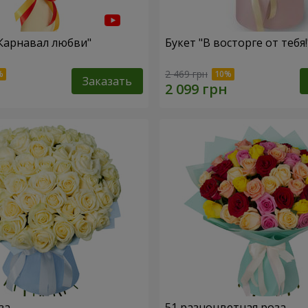
"Карнавал любви"
Букет "В восторге от тебя!
2 469 грн
Заказать
за
51 разноцветная роза