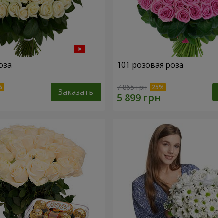
оза
101 розовая роза
7 865 грн
Заказать