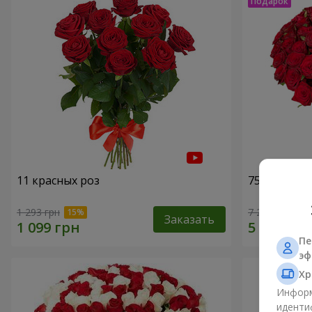
11 красных роз
75 красных
1 293 грн
7 284 грн
Заказать
Пе
эф
Хр
Информ
иденти