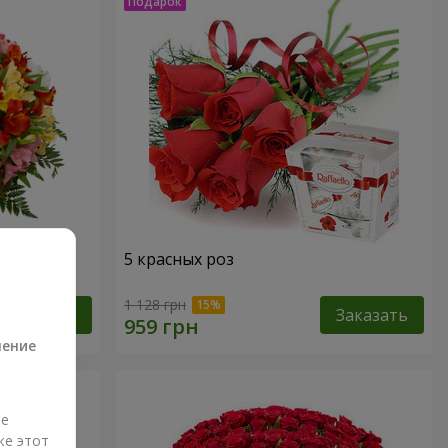
кварель"
5 красных роз
а
1 128 грн
Заказать
Заказать
ление
ые
же этот