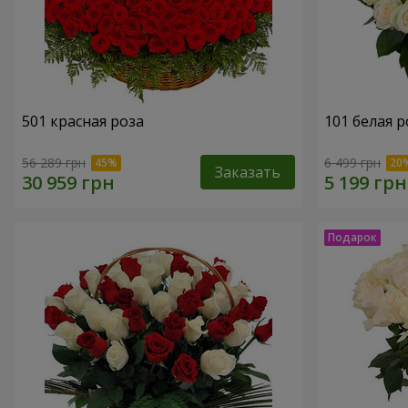
501 красная роза
101 белая р
56 289 грн
6 499 грн
Заказать