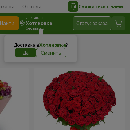
азины
Отзывы
Свяжитесь с нами
Доставка в
Найти
Хотяновка
Cтатус заказа
бесплатно
Доставка в
Хотяновка
?
Да
Сменить