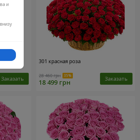
ва и
и
 внизу
301 красная роза
28 460 грн
Заказать
Заказать