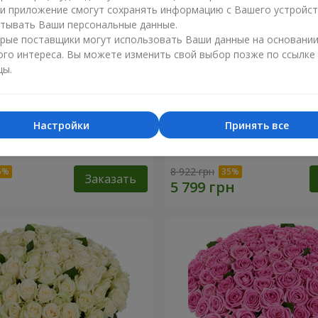
ли приложение смогут сохранять информацию с Вашего устройст
тывать Ваши персональные данные.
рые поставщики могут использовать Ваши данные на основани
ого интереса. Вы можете изменить свой выбор позже по ссылке
цы.
Настройки
Принять все
я роза
101 разноцветная роза
8 922 грн
Заказать