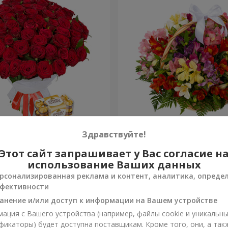
 роз
Корзина альстромерий "А
Здравствуйте!
Этот сайт запрашивает у Вас согласие н
3 246 грн
Заказать
использование Ваших данных
рсонализированная реклама и контент, аналитика, опреде
фективности
анение и/или доступ к информации на Вашем устройстве
ация с Вашего устройства (например, файлы cookie и уникальн
фикаторы) будет доступна поставщикам. Кроме того, они, а так