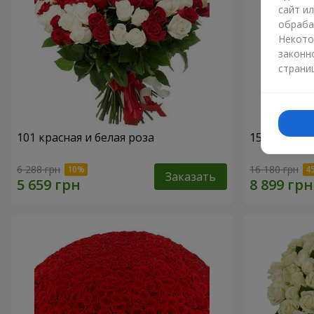
сайт и
обраба
Некото
законн
страни
101 красная и белая роза
151 красна
6 288 грн
16 180 грн
Заказать