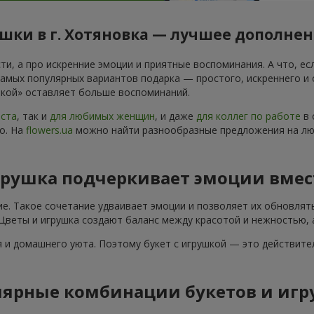
шки в г. Хотяновка — лучшее дополнен
и, а про искренние эмоции и приятные воспоминания. А что, есл
самых популярных вариантов подарка — простого, искреннего и
ушкой» оставляет больше воспоминаний.
аста
, так и
для любимых женщин
, и даже
для коллег по работе
в 
о. На
flowers.ua
можно найти разнообразные предложения на любо
грушка подчеркивает эмоции вмес
ие. Такое сочетание удваивает эмоции и позволяет их обновлят
 Цветы и игрушка создают баланс между красотой и нежностью, 
 и домашнего уюта. Поэтому букет с игрушкой — это действите
ярные комбинации букетов и игр