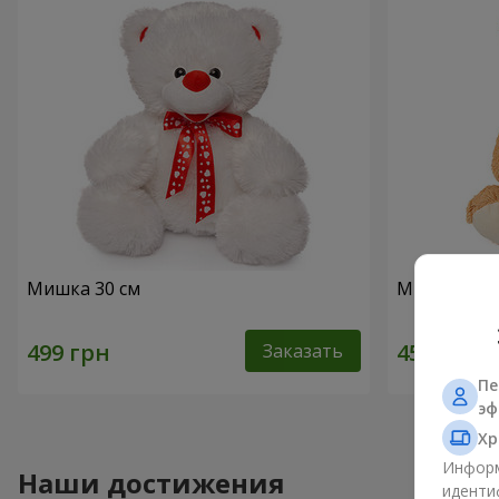
Мишка 30 см
Милый мишк
Заказать
Пе
эф
Хр
Информ
Наши достижения
иденти