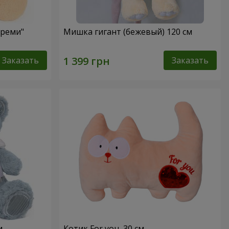
Креми"
Мишка гигант (бежевый) 120 см
Заказать
Заказать
м
Котик For you, 30 см