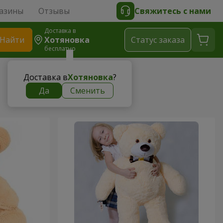
азины
Отзывы
Свяжитесь с нами
Доставка в
Найти
Хотяновка
Cтатус заказа
бесплатно
Доставка в
Хотяновка
?
Да
Сменить