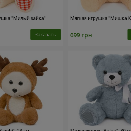
ушка "Милый зайка"
Мягкая игрушка "Мишка 
Заказать
ambi", 23 см
Медвежонок "Baloo", 30 с