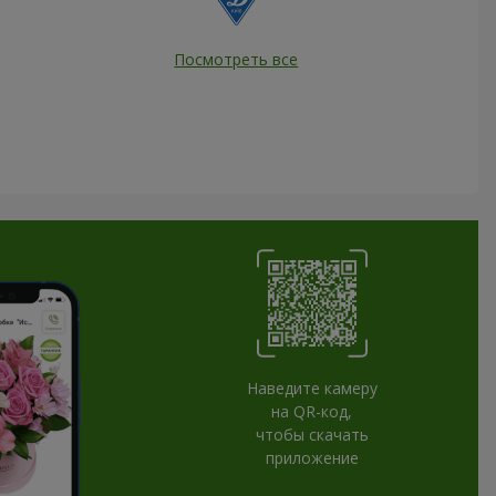
Посмотреть все
Наведите камеру
на QR-код,
чтобы скачать
приложение