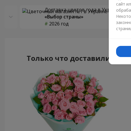
сайт и
Доставка цветов года в Украине
обраба
«Выбор страны»
Некото
законн
2026 год
страни
Только что доставили