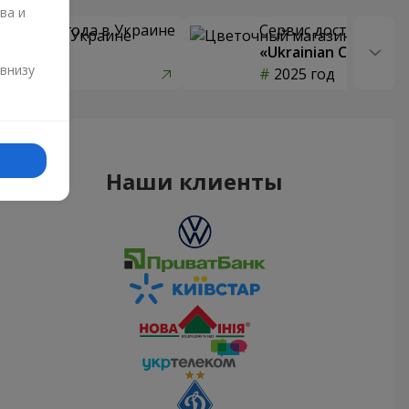
ва и
 цветов года в Украине
Сервис доставки цв
страны»
«Ukrainian Choice»
и
 внизу
од
2025 год
Наши клиенты