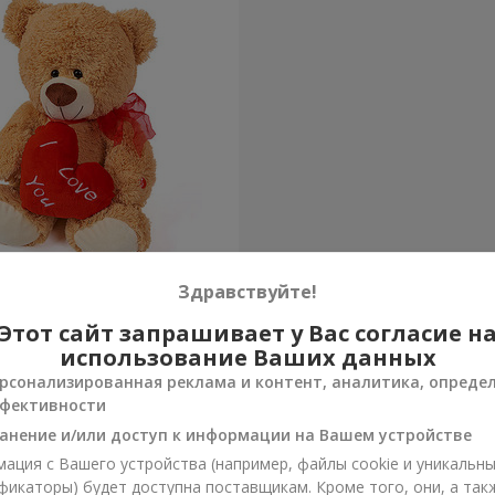
а (с сердцем) 30 см
Здравствуйте!
Этот сайт запрашивает у Вас согласие н
Заказать
использование Ваших данных
рсонализированная реклама и контент, аналитика, опреде
фективности
анение и/или доступ к информации на Вашем устройстве
ация с Вашего устройства (например, файлы cookie и уникальн
фикаторы) будет доступна поставщикам. Кроме того, они, а так