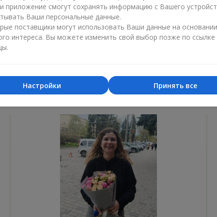
ли приложение смогут сохранять информацию с Вашего устройст
Лучший цветочный магазин
Доставка
тывать Ваши персональные данные.
«Ukrainian Business Award»
«Выбор 
рые поставщики могут использовать Ваши данные на основани
ого интереса. Вы можете изменить свой выбор позже по ссылке
2026 год
2025 г
цы.
Настройки
Принять все
Фотогалерея