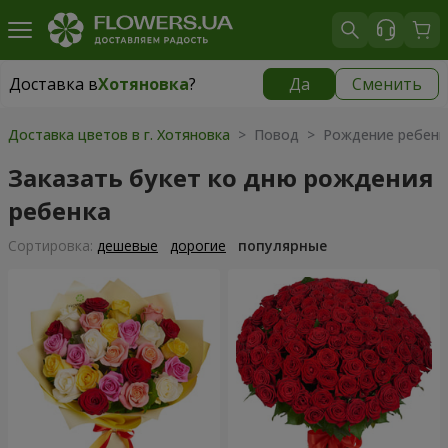
Доставка в
Хотяновка
?
Да
Сменить
Доставка в
Хотяновка
|
бесплатно
Доставка цветов в г. Хотяновка
> Повод > Рождение ребенк
Заказать букет ко дню рождения
ребенка
Cортировка:
дешевые
дорогие
популярные