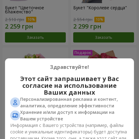
Букет "Цветочное
Букет "Королеве сердца"
блаженство"
2 510 грн
2 554 грн
Заказать
Заказать
Здравствуйте!
Этот сайт запрашивает у Вас
согласие на использование
Ваших данных
Персонализированная реклама и контент,
аналитика, определение эффективности
Хранение и/или доступ к информации на
Микс "Планета роз" из 51
Букет "Очарование" с
Вашем устройстве
кустовой розы
воздушными шарами
Информация с Вашего устройства (например, файлы
6 587 грн
2 499 грн
cookie и уникальные идентификаторы) будет доступна
поставщикам. Кроме того, они, а также этот сайт или