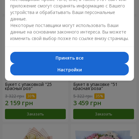
приложение смогут сохранять информацию с Вашего
Заказать
Заказать
устройства и обрабатывать Ваши персональные
данные.
Некоторые поставщики могут использовать Ваши
данные на основании законного интереса. Вы можете
изменить свой выбор позже по ссылке внизу страницы.
Принять все
Настройки
Букет с упаковкой "25
Букет в упаковке "51
красных роз"
красная роза"
3 322 грн
5 322 грн
Заказать
Заказать