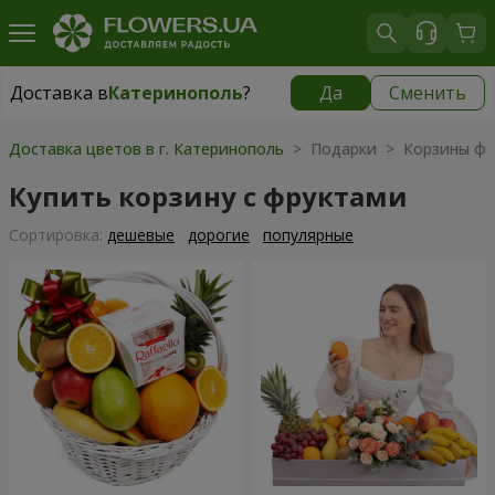
Доставка в
Катеринополь
?
Да
Сменить
Доставка в
Катеринополь
|
970 грн
Доставка цветов в г. Катеринополь
> Подарки > Корзины фр
Купить корзину с фруктами
Cортировка:
дешевые
дорогие
популярные