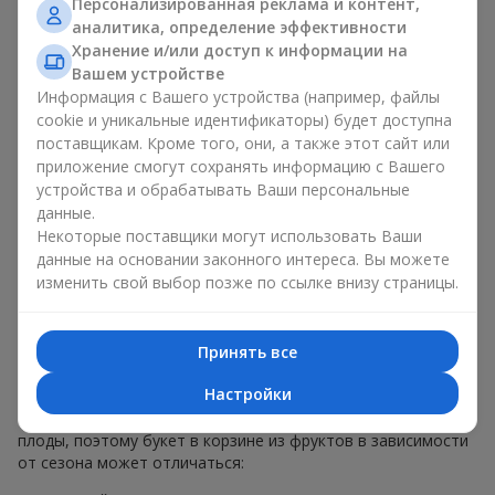
Персонализированная реклама и контент,
меньше, чем наполнение. Именно праздничное оформление
аналитика, определение эффективности
превращает обычный букет в корзине из фруктов в
Хранение и/или доступ к информации на
гастрономический подарок. В компании
Flowers.ua
мы
Вашем устройстве
всегда учитываем пожелания клиента при создании декора.
Информация с Вашего устройства (например, файлы
При формировании композиции используются натуральные
cookie и уникальные идентификаторы) будет доступна
материалы, продуманная упаковка вкуса и, конечно,
поставщикам. Кроме того, они, а также этот сайт или
декоративные элементы, соответствующие событию.
приложение смогут сохранять информацию с Вашего
По желанию клиента корзина с фруктами может быть
устройства и обрабатывать Ваши персональные
оформлена в прозрачной пленке или стильной коробке —
данные.
всегда с праздничной подачей, которая выглядит аккуратно
Некоторые поставщики могут использовать Ваши
и презентабельно.
данные на основании законного интереса. Вы можете
изменить свой выбор позже по ссылке внизу страницы.
Тематические фруктовые
композиции для праздников
Принять все
и сезонов
Настройки
Каждое время года имеет свой характер и свои сезонные
плоды, поэтому букет в корзине из фруктов в зависимости
от сезона может отличаться: