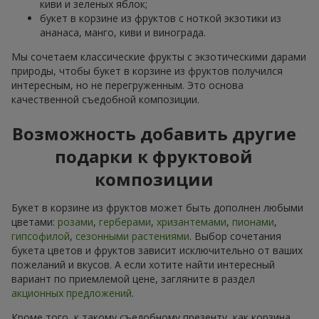
киви и зеленых яблок;
букет в корзине из фруктов с ноткой экзотики из
ананаса, манго, киви и винограда.
Мы сочетаем классические фрукты с экзотическими дарами
природы, чтобы букет в корзине из фруктов получился
интересным, но не перегруженным. Это основа
качественной съедобной композиции.
Возможность добавить другие
подарки к фруктовой
композиции
Букет в корзине из фруктов может быть дополнен любыми
цветами:
розами
,
герберами
,
хризантемами
,
пионами
,
гипсофилой
,
сезонными растениями
. Выбор сочетания
букета цветов и фруктов зависит исключительно от ваших
пожеланий и вкусов. А если хотите найти интересный
вариант по приемлемой цене, загляните в раздел
акционных предложений
.
Кроме того, к такому съедобному презенту, как корзина