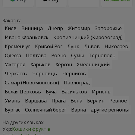
Заказ в:
Киев
Винница
Днепр
Житомир
Запорожье
Ивано-Франковск
Кропивницкий (Кировоград)
Кременчуг
Кривой Рог
Луцк
Львов
Николаев
Одесса
Полтава
Ровно
Сумы
Тернополь
Ужгород
Харьков
Херсон
Хмельницкий
Черкассы
Черновцы
Чернигов
Самар (Новомосковск)
Павлоград
Белая Церковь
Буча
Васильков
Ирпень
Умань
Варшава
Прага
Вена
Берлин
Ревное
Бургас
Солнечный берег
Варна
другие регионы
На других языках:
Укр:
Кошики фруктів