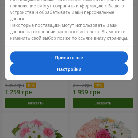
приложение смогут сохранять информацию с Вашего
устройства и обрабатывать Ваши персональные
данные.
Некоторые поставщики могут использовать Ваши
данные на основании законного интереса. Вы можете
изменить свой выбор позже по ссылке внизу страницы.
Принять все
Настройки
Букет "Нежная любовь"
Букет "Сказочная осень"
1 399 грн
2 177 грн
Заказать
Заказать