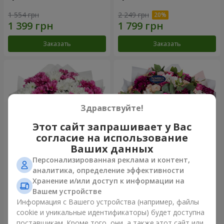
1 554 грн
2 249 грн
Заказать
Заказать
Здравствуйте!
Этот сайт запрашивает у Вас
согласие на использование
Ваших данных
Персонализированная реклама и контент,
Букет "Сердечные струны"
Букет "Все для тебя...!"
аналитика, определение эффективности
Хранение и/или доступ к информации на
2 370 грн
5 199 грн
Вашем устройстве
Информация с Вашего устройства (например, файлы
cookie и уникальные идентификаторы) будет доступна
Заказать
Заказать
поставщикам. Кроме того, они, а также этот сайт или