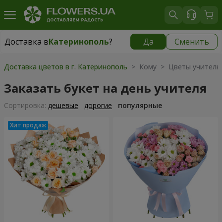
Доставка в
Катеринополь
?
Да
Сменить
Доставка в
Катеринополь
|
970 грн
Доставка цветов в г. Катеринополь
> Кому > Цветы учителю
Заказать букет на день учителя
Cортировка:
дешевые
дорогие
популярные