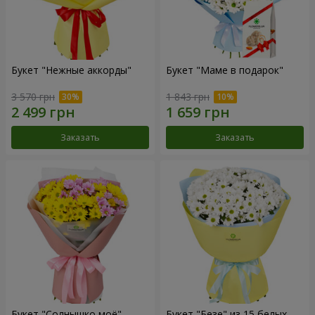
Букет "Нежные аккорды"
Букет "Маме в подарок"
3 570 грн
1 843 грн
Заказать
Заказать
Букет "Солнышко моё"
Букет "Безе" из 15 белых