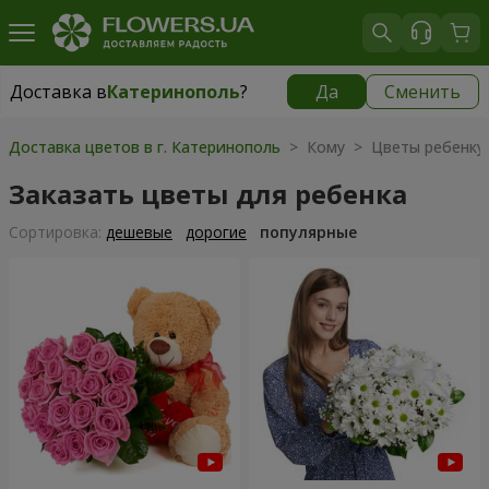
Доставка в
Катеринополь
?
Да
Сменить
Доставка в
Катеринополь
|
970 грн
Доставка цветов в г. Катеринополь
> Кому > Цветы ребенку
Заказать цветы для ребенка
Cортировка:
дешевые
дорогие
популярные