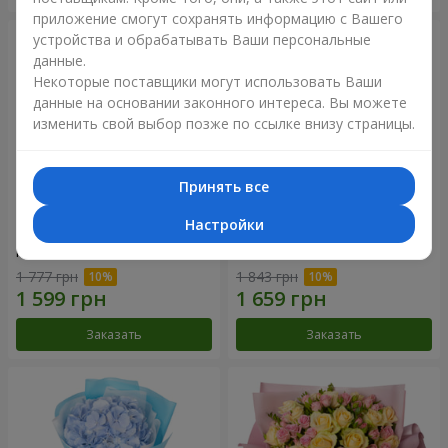
приложение смогут сохранять информацию с Вашего
устройства и обрабатывать Ваши персональные
данные.
Некоторые поставщики могут использовать Ваши
данные на основании законного интереса. Вы можете
изменить свой выбор позже по ссылке внизу страницы.
Принять все
Настройки
Композиция "Нежное
Букет "Розовый вкус
прикосновение"
ванили"
1 777 грн
1 843 грн
Заказать
Заказать