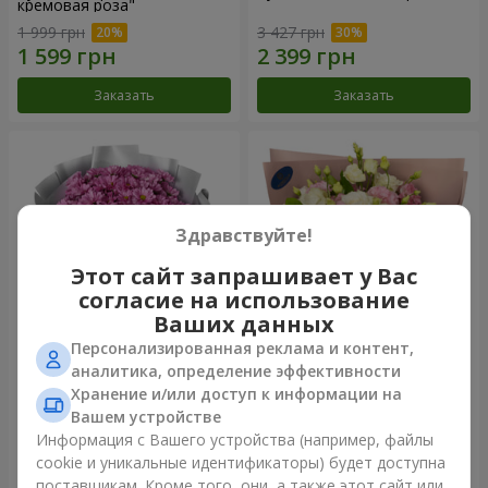
кремовая роза"
1 999 грн
3 427 грн
Заказать
Заказать
Здравствуйте!
Этот сайт запрашивает у Вас
согласие на использование
Ваших данных
Персонализированная реклама и контент,
Букет "Твои хризантемы"
Букет "Панна Котта"
аналитика, определение эффективности
Хранение и/или доступ к информации на
1 599 грн
2 124 грн
Вашем устройстве
Информация с Вашего устройства (например, файлы
cookie и уникальные идентификаторы) будет доступна
Заказать
Заказать
поставщикам. Кроме того, они, а также этот сайт или