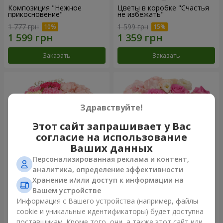
Композиция "Нежное
Цветы в коробке "Счастья
прикосновение"
не избежать"
1 777 грн
1 599 грн
Заказать
Заказать
Здравствуйте!
Этот сайт запрашивает у Вас
согласие на использование
Ваших данных
Персонализированная реклама и контент,
аналитика, определение эффективности
Хранение и/или доступ к информации на
Цветы в коробке "Соломия"
Композиция "Barbie"
Вашем устройстве
2 110 грн
2 479 грн
Информация с Вашего устройства (например, файлы
cookie и уникальные идентификаторы) будет доступна
поставщикам. Кроме того, они, а также этот сайт или