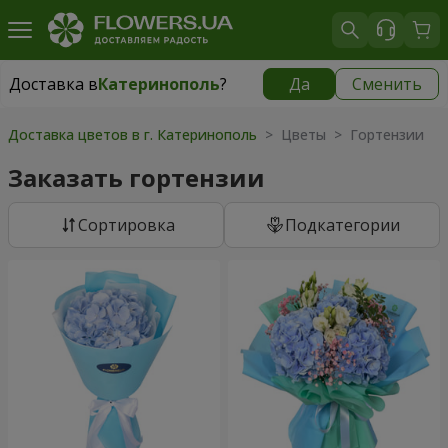
Доставка в
Катеринополь
?
Да
Сменить
Доставка в
Катеринополь
|
970 грн
Доставка цветов в г. Катеринополь
> Цветы > Гортензии
Заказать гортензии
Cортировка
Подкатегории