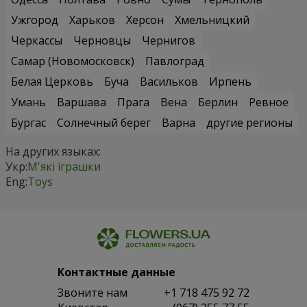
Ужгород
Харьков
Херсон
Хмельницкий
Черкассы
Черновцы
Чернигов
Самар (Новомосковск)
Павлоград
Белая Церковь
Буча
Васильков
Ирпень
Умань
Варшава
Прага
Вена
Берлин
Ревное
Бургас
Солнечный берег
Варна
другие регионы
На других языках:
Укр:
М'які іграшки
Eng:
Toys
Контактные данные
Звоните нам
+1 718 475 92 72