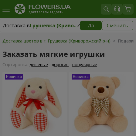
Доставка в
Грушевка (Криворожский р-н)
?
Да
Сменить
Доставка в
Грушевка (Криворожский р-н)
|
1030 грн
Доставка цветов в г. Грушевка (Криворожский р-н)
> Подарки
Заказать мягкие игрушки
Cортировка:
дешевые
дорогие
популярные