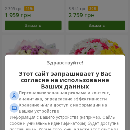
2 305 грн
3 941 грн
Заказать
Заказать
Здравствуйте!
Этот сайт запрашивает у Вас
согласие на использование
Ваших данных
Персонализированная реклама и контент,
Букет "Дежавю"
Цветы в коробке "Мое
аналитика, определение эффективности
сердце"
Хранение и/или доступ к информации на
2 469 грн
1 293 грн
Вашем устройстве
Информация с Вашего устройства (например, файлы
cookie и уникальные идентификаторы) будет доступна
Заказать
Заказать
поставщикам. Кроме того, они, а также этот сайт или