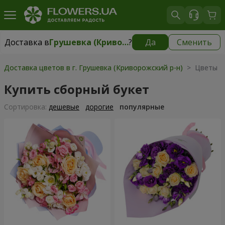
Доставка в
Грушевка (Криворожский р-н)
?
Да
Сменить
Доставка в
Грушевка (Криворожский р-н)
|
1030 грн
Доставка цветов в г. Грушевка (Криворожский р-н)
> Цветы >
Купить сборный букет
Cортировка:
дешевые
дорогие
популярные