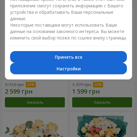
приложение смогут сохранять информацию с Вашего
устройства и обрабатывать Ваши персональные
данные.
Некоторые поставщики могут использовать Ваши
данные на основании законного интереса. Вы можете
изменить свой выбор позже по ссылке внизу страницы.
Принять все
Настройки
Цветы в коробке "Барокко"
Букет "Розовый вкус
ванили"
3 713 грн
1 777 грн
Заказать
Заказать