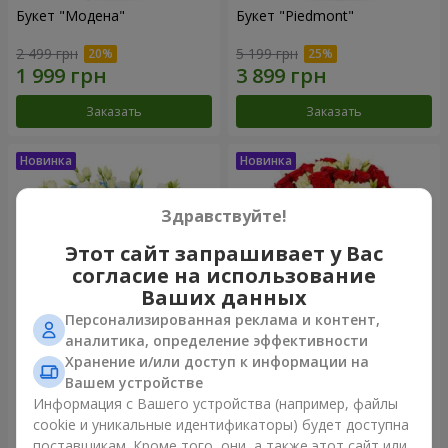
Букет "Модена"
Букет "Piedmont"
2 499 грн
5 199 грн
Заказать
Заказать
Здравствуйте!
Этот сайт запрашивает у Вас
согласие на использование
Ваших данных
Персонализированная реклама и контент,
аналитика, определение эффективности
Хранение и/или доступ к информации на
Композиция "Сильвия"
Букет "Katarina"
Вашем устройстве
3 570 грн
2 999 грн
Информация с Вашего устройства (например, файлы
cookie и уникальные идентификаторы) будет доступна
поставщикам. Кроме того, они, а также этот сайт или