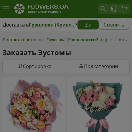
Доставка в
Грушевка (Криворожский р-н)
?
Да
Сменить
Доставка в
Грушевка (Криворожский р-н)
|
1030 грн
Доставка цветов в г. Грушевка (Криворожский р-н)
> Цветы >
Заказать Эустомы
Cортировка
Подкатегории