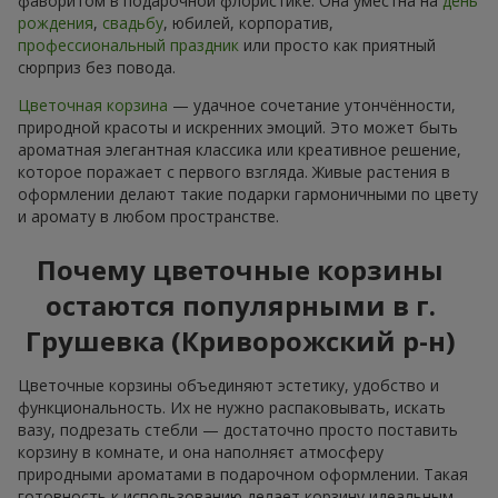
фаворитом в подарочной флористике. Она уместна на
день
рождения
,
свадьбу
, юбилей, корпоратив,
профессиональный праздник
или просто как приятный
сюрприз без повода.
Цветочная корзина
— удачное сочетание утончённости,
природной красоты и искренних эмоций. Это может быть
ароматная элегантная классика или креативное решение,
которое поражает с первого взгляда. Живые растения в
оформлении делают такие подарки гармоничными по цвету
и аромату в любом пространстве.
Почему цветочные корзины
остаются популярными в г.
Грушевка (Криворожский р-н)
Цветочные корзины объединяют эстетику, удобство и
функциональность. Их не нужно распаковывать, искать
вазу, подрезать стебли — достаточно просто поставить
корзину в комнате, и она наполняєт атмосферу
природными ароматами в подарочном оформлении. Такая
готовность к использованию делает корзину идеальным