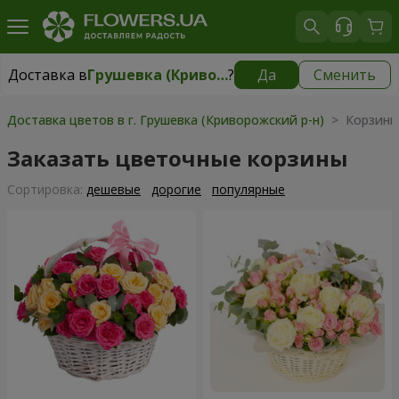
Доставка в
Грушевка (Криворожский р-н)
?
Да
Сменить
Доставка в
Грушевка (Криворожский р-н)
|
1030 грн
Доставка цветов в г. Грушевка (Криворожский р-н)
> Корзины
Заказать цветочные корзины
Cортировка:
дешевые
дорогие
популярные