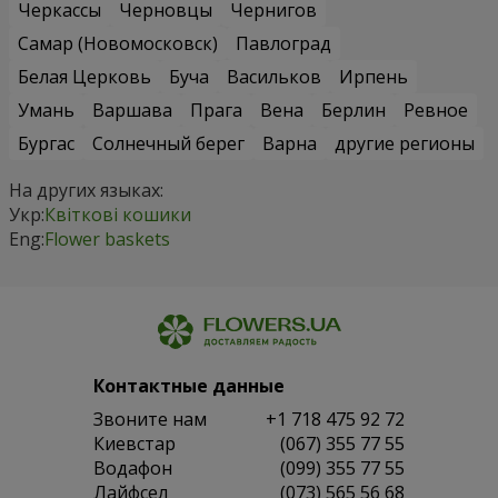
Черкассы
Черновцы
Чернигов
Самар (Новомосковск)
Павлоград
Белая Церковь
Буча
Васильков
Ирпень
Умань
Варшава
Прага
Вена
Берлин
Ревное
Бургас
Солнечный берег
Варна
другие регионы
На других языках:
Укр:
Квіткові кошики
Eng:
Flower baskets
Контактные данные
Звоните нам
+1 718 475 92 72
Киевстар
(067) 355 77 55
Водафон
(099) 355 77 55
Лайфсел
(073) 565 56 68