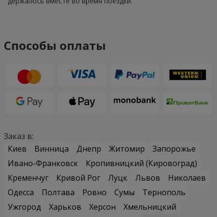
держалось вместе во время поездки.
Способы оплаты
Заказ в:
Киев
Винница
Днепр
Житомир
Запорожье
Ивано-Франковск
Кропивницкий (Кировоград)
Кременчуг
Кривой Рог
Луцк
Львов
Николаев
Одесса
Полтава
Ровно
Сумы
Тернополь
Ужгород
Харьков
Херсон
Хмельницкий