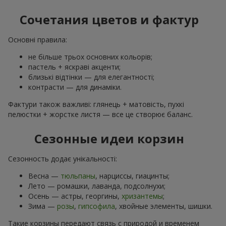
Сочетания цветов и фактур
Основні правила:
не більше трьох основних кольорів;
пастель + яскраві акценти;
близькі відтінки — для елегантності;
контрасти — для динаміки.
Фактури також важливі: глянець + матовість, пухкі
пелюстки + жорстке листя — все це створює баланс.
Сезонные идеи корзин
Сезонность додає унікальності:
Весна —
тюльпаны
, нарциссы, гиацинты;
Лето — ромашки, лаванда, подсолнухи;
Осень — астры, георгины,
хризантемы
;
Зима —
розы
,
гипсофила
, хвойные элементы, шишки.
Такие корзины передают связь с природой и временем