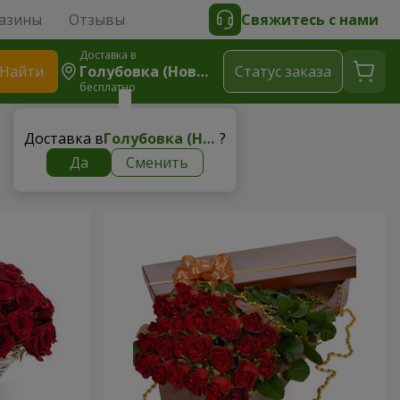
азины
Отзывы
Свяжитесь с нами
Доставка в
Найти
Голубовка (Новомосковский Р-Н)
Cтатус заказа
бесплатно
Доставка в
Голубовка (Новомосковский р-н)
?
Да
Сменить