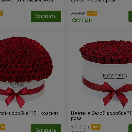
949 грн
Заказать
лой коробке "151 красная
Цветы в белой коробке "1
роза"
8 713 грн
Заказать