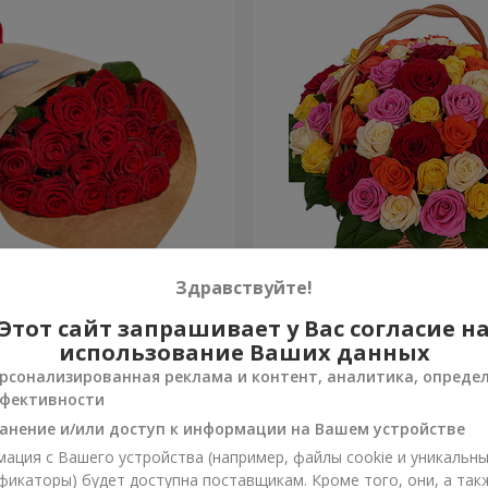
О упаковке "15 красных
Корзина "51 разноцветная
Здравствуйте!
Этот сайт запрашивает у Вас согласие н
5 084 грн
Заказать
использование Ваших данных
рсонализированная реклама и контент, аналитика, опреде
фективности
анение и/или доступ к информации на Вашем устройстве
ация с Вашего устройства (например, файлы cookie и уникальн
фикаторы) будет доступна поставщикам. Кроме того, они, а так