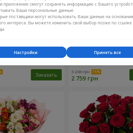
ли приложение смогут сохранять информацию с Вашего устройст
тывать Ваши персональные данные.
рые поставщики могут использовать Ваши данные на основани
ого интереса. Вы можете изменить свой выбор позже по ссылке
цы.
Настройки
Принять все
укет "11 белых роз!"
51 красная и белая роза!
3 246 грн
Заказать