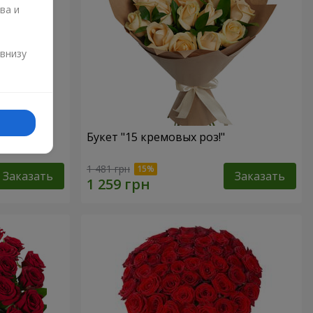
ва и
и
 внизу
Букет "15 кремовых роз!"
1 481 грн
Заказать
Заказать