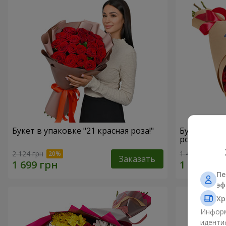
Букет в упаковке "21 красная роза!"
Букет в ЭК
роз"
2 124 грн
1 411 грн
Заказать
Пе
эф
Хр
Информ
иденти