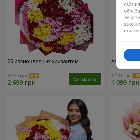
сайт и
обраба
Некото
законн
страни
25 разноцветных хризантем!
Авторский б
3 374 грн
1 221 грн
Заказать