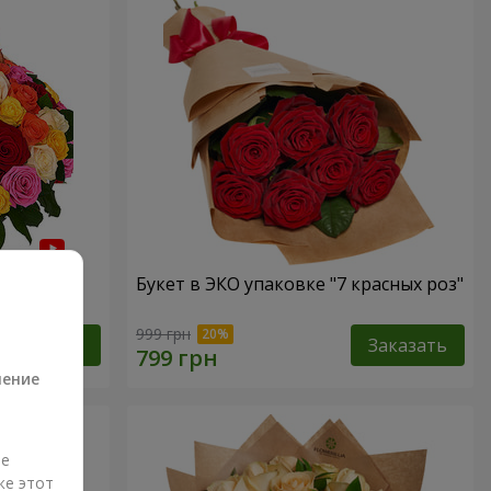
 роза"
Букет в ЭКО упаковке "7 красных роз"
а
999 грн
Заказать
Заказать
ление
ые
же этот