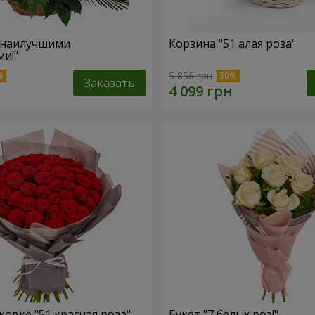
 наилучшими
Корзина "51 алая роза"
и!"
5 856 грн
Заказать
ковке "51 красная роза"
Букет "7 белых роз!"