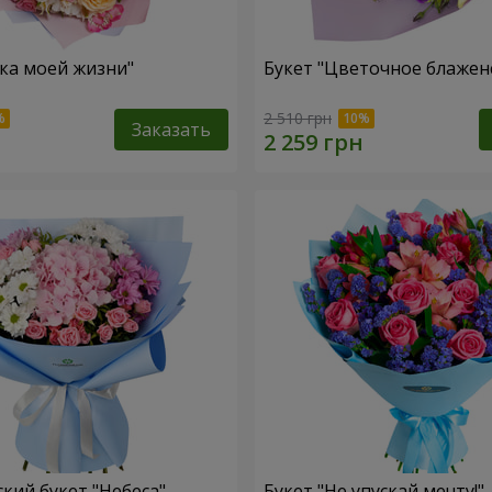
зка моей жизни"
Букет "Цветочное блажен
2 510 грн
Заказать
кий букет "Небеса"
Букет "Не упускай мечту!"