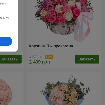
ва и
и
 внизу
"
Корзина "Ты прекрасна"
3 570 грн
Заказать
Заказать