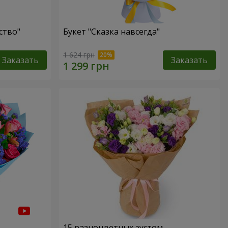
ство"
Букет "Сказка навсегда"
1 624 грн
Заказать
Заказать
15 разноцветных эустом