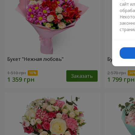
сайт и
обраба
Некото
законн
страни
Букет "Нежная любовь"
Букет "Цве
1 510 грн
2 570 грн
Заказать