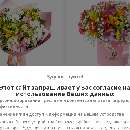
ов "Чудесное настроение"
Цветы в коробке "Яркая ф
Здравствуйте!
Этот сайт запрашивает у Вас согласие н
2 187 грн
Заказать
использование Ваших данных
рсонализированная реклама и контент, аналитика, опреде
фективности
анение и/или доступ к информации на Вашем устройстве
ация с Вашего устройства (например, файлы cookie и уникальн
фикаторы) будет доступна поставщикам. Кроме того, они, а так