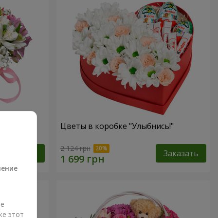
антазия"
Цветы в коробке "Улыбнись!"
а
2 124 грн
Заказать
Заказать
ление
ые
же этот