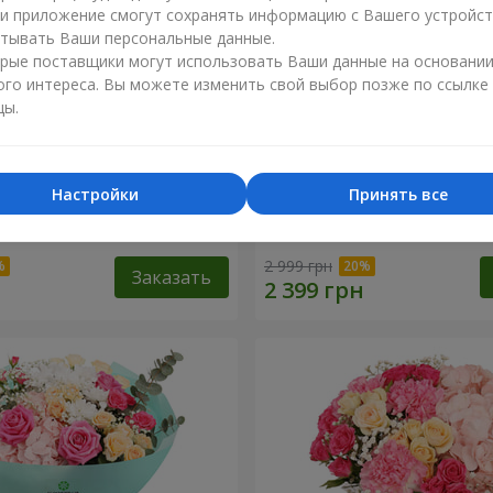
ли приложение смогут сохранять информацию с Вашего устройст
тывать Ваши персональные данные.
рые поставщики могут использовать Ваши данные на основани
ого интереса. Вы можете изменить свой выбор позже по ссылке
цы.
Настройки
Принять все
точный бал"
Корзина "Влюбленный сад
2 999 грн
Заказать