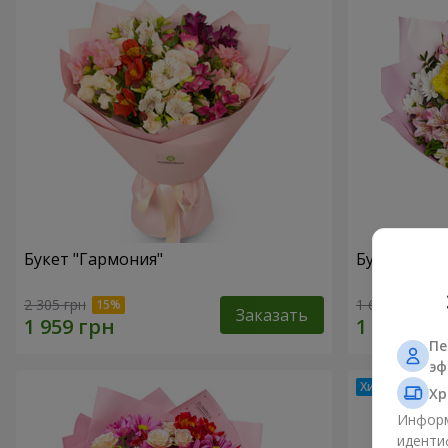
Букет "Гармония"
Букет цвет
2 305 грн
1 666 грн
Заказать
Пе
эф
Хр
Информ
иденти