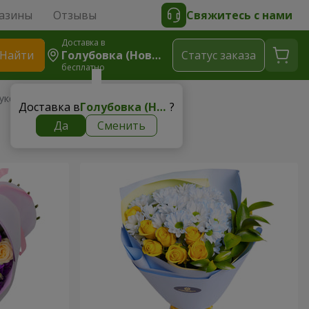
азины
Отзывы
Свяжитесь с нами
Доставка в
Найти
Голубовка (Новомосковский Р-Н)
Cтатус заказа
бесплатно
укет
Доставка в
Голубовка (Новомосковский р-н)
?
Да
Сменить