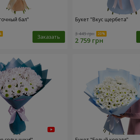
точный бал"
Букет "Вкус щербета"
3 449 грн
Заказать
ие солнышки!"
Букет "Белый коралл"