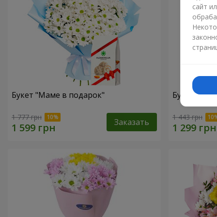
сайт и
обраба
Некото
законн
страни
Букет "Маме в подарок"
Букет "Сол
1 777 грн
1 443 грн
Заказать