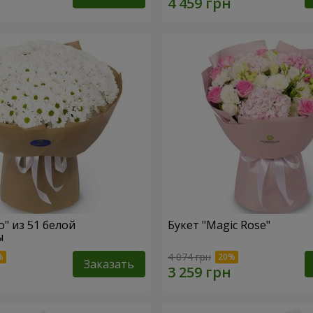
o" из 51 белой
Букет "Magic Rose"
ы
4 074 грн
Заказать