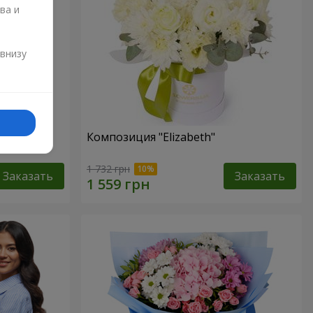
ва и
и
 внизу
хризантем
Композиция "Elizabeth"
1 732 грн
Заказать
Заказать