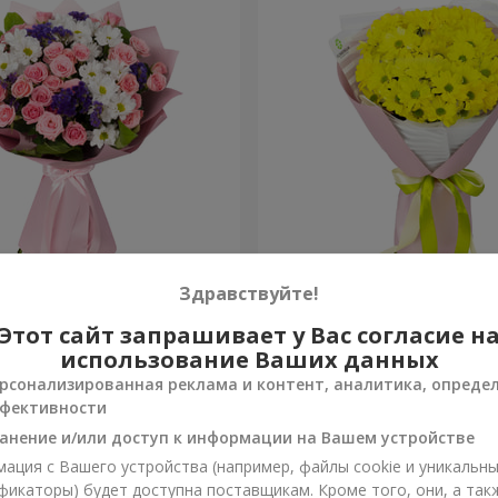
рекрасна!"
Букет "Солнечный лучик"
Здравствуйте!
Этот сайт запрашивает у Вас согласие н
1 058 грн
Заказать
использование Ваших данных
рсонализированная реклама и контент, аналитика, опреде
фективности
анение и/или доступ к информации на Вашем устройстве
ация с Вашего устройства (например, файлы cookie и уникальн
фикаторы) будет доступна поставщикам. Кроме того, они, а так