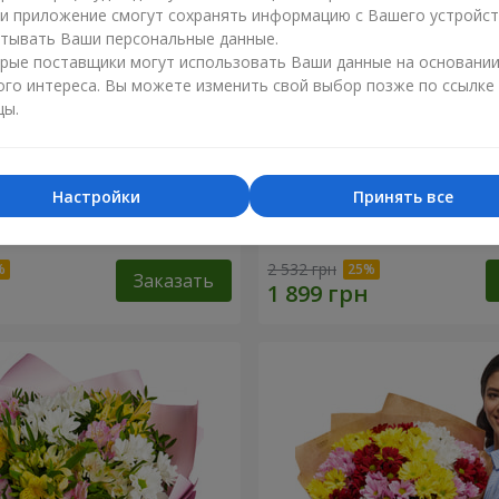
ли приложение смогут сохранять информацию с Вашего устройст
тывать Ваши персональные данные.
рые поставщики могут использовать Ваши данные на основани
ого интереса. Вы можете изменить свой выбор позже по ссылке
цы.
Настройки
Принять все
нышко моё"
Букет "Безе" из 15 белых 
2 532 грн
Заказать