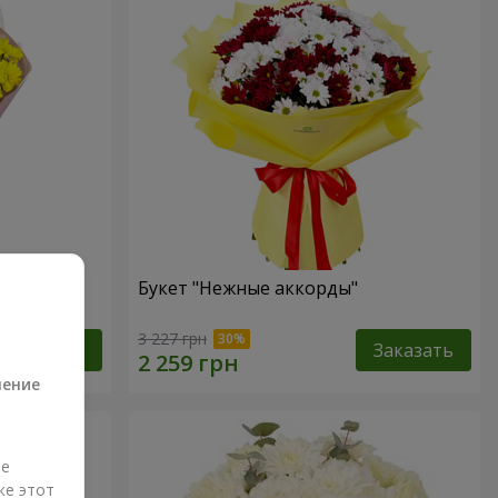
Букет "Нежные аккорды"
а
3 227 грн
Заказать
Заказать
ление
ые
же этот