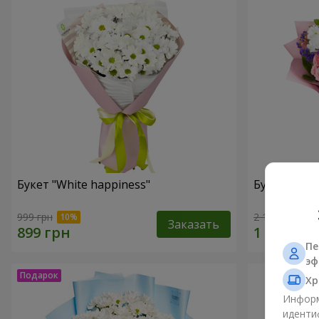
Букет "White happiness"
Букет "Ты п
999 грн
2 110 грн
Заказать
Пе
эф
Хр
Информ
иденти