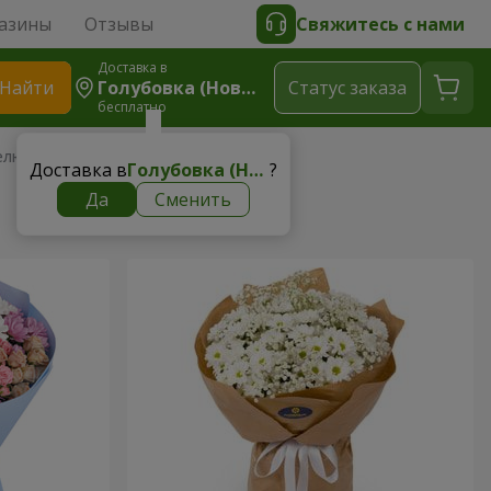
азины
Отзывы
Свяжитесь с нами
Доставка в
Найти
Голубовка (Новомосковский Р-Н)
Cтатус заказа
бесплатно
елю
Доставка в
Голубовка (Новомосковский р-н)
?
Да
Сменить