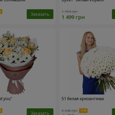
1 764 грн
Заказать
ed you"
51 белая хризантема
5 246 грн
Заказать