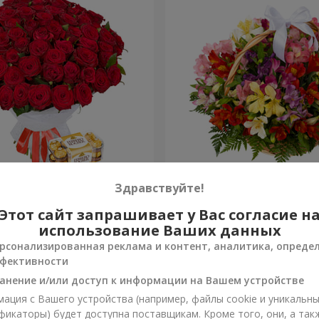
 роз
Корзина альстромерий "А
Здравствуйте!
Этот сайт запрашивает у Вас согласие н
3 528 грн
Заказать
использование Ваших данных
рсонализированная реклама и контент, аналитика, опреде
фективности
анение и/или доступ к информации на Вашем устройстве
ация с Вашего устройства (например, файлы cookie и уникальн
фикаторы) будет доступна поставщикам. Кроме того, они, а так