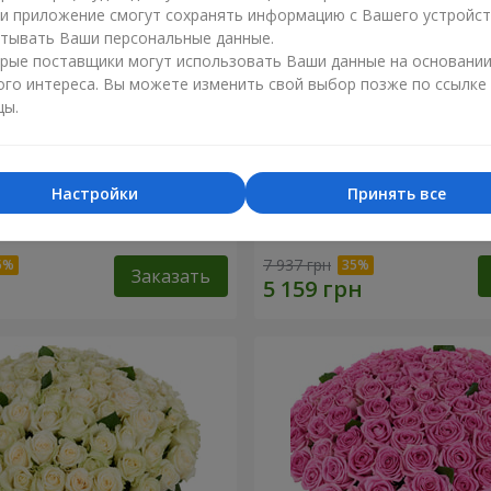
ли приложение смогут сохранять информацию с Вашего устройст
тывать Ваши персональные данные.
рые поставщики могут использовать Ваши данные на основани
ого интереса. Вы можете изменить свой выбор позже по ссылке
цы.
Настройки
Принять все
я роза
101 разноцветная роза
7 937 грн
Заказать