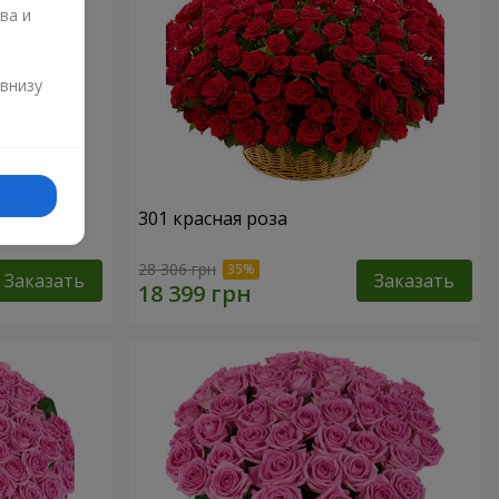
ва и
и
 внизу
301 красная роза
28 306 грн
Заказать
Заказать