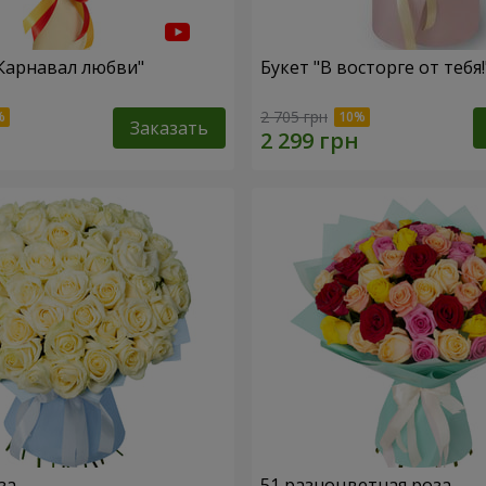
"Карнавал любви"
Букет "В восторге от тебя!
2 705 грн
Заказать
за
51 разноцветная роза