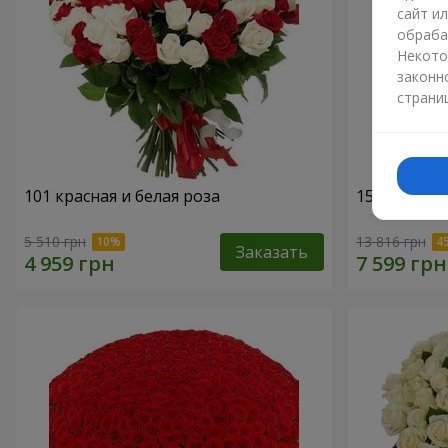
сайт и
обраба
Некото
законн
страни
101 красная и белая роза
151 красна
5 510 грн
13 816 грн
Заказать