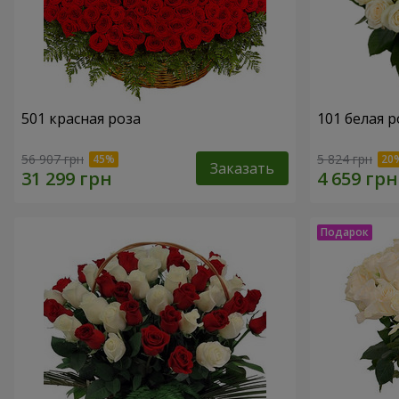
501 красная роза
101 белая р
56 907 грн
5 824 грн
Заказать