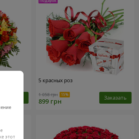
кварель"
5 красных роз
а
1 058 грн
Заказать
Заказать
ление
ые
же этот