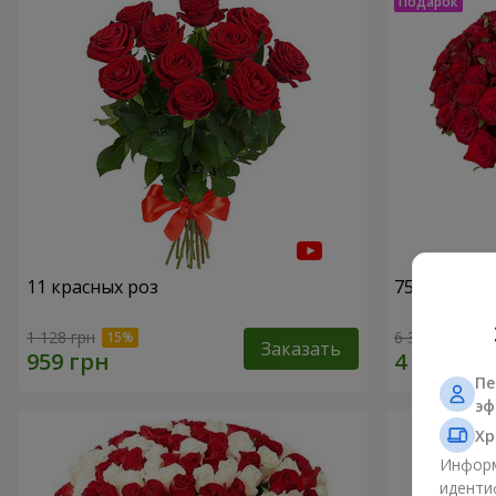
11 красных роз
75 красных
1 128 грн
6 370 грн
Заказать
Пе
эф
Хр
Информ
иденти