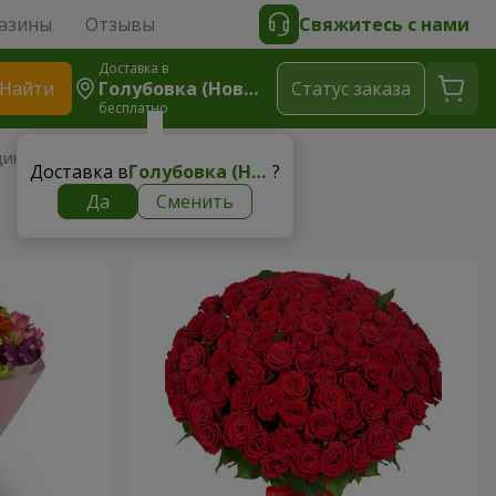
азины
Отзывы
Свяжитесь с нами
Доставка в
Найти
Голубовка (Новомосковский Р-Н)
Cтатус заказа
бесплатно
щине
Доставка в
Голубовка (Новомосковский р-н)
?
Да
Сменить