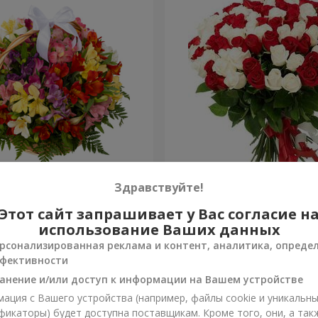
ьстромерий "Акварель"
101 красная и белая роза
Здравствуйте!
Этот сайт запрашивает у Вас согласие н
6 443 грн
Заказать
использование Ваших данных
рсонализированная реклама и контент, аналитика, опреде
фективности
анение и/или доступ к информации на Вашем устройстве
ация с Вашего устройства (например, файлы cookie и уникальн
фикаторы) будет доступна поставщикам. Кроме того, они, а так