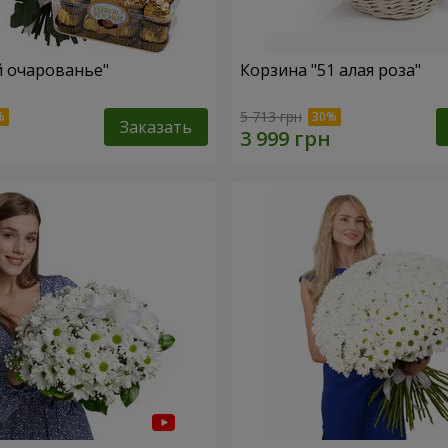
й очарованье"
Корзина "51 алая роза"
5 713 грн
Заказать