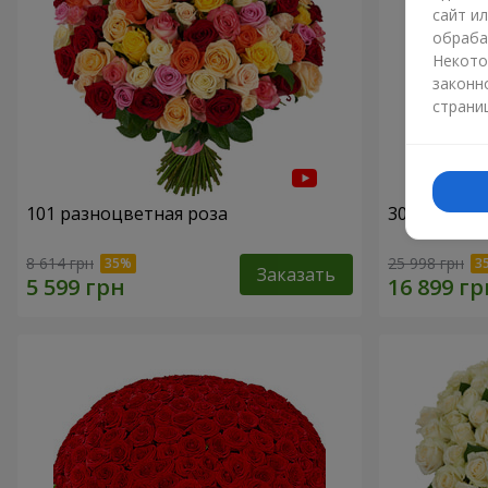
сайт и
обраба
Некото
законн
страни
101 разноцветная роза
301 красна
8 614 грн
25 998 грн
Заказать