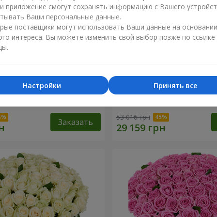
ли приложение смогут сохранять информацию с Вашего устройст
тывать Ваши персональные данные.
рые поставщики могут использовать Ваши данные на основани
ого интереса. Вы можете изменить свой выбор позже по ссылке
цы.
Настройки
Принять все
я роза
501 красная роза
53 016 грн
Заказать