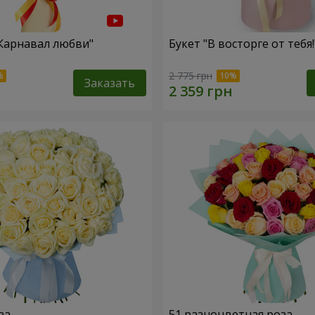
"Карнавал любви"
Букет "В восторге от тебя!
2 775 грн
Заказать
за
51 разноцветная роза