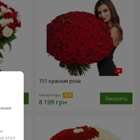
151 красная роза
а
14 907 грн
Заказать
Заказать
ление
ые
же этот