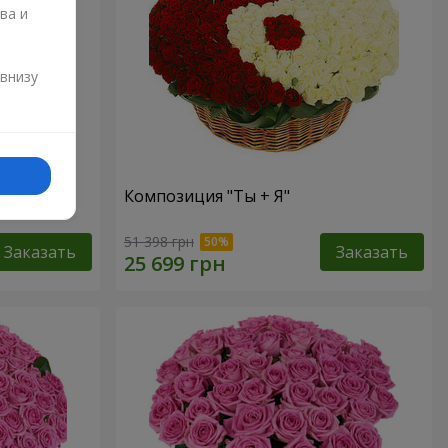
ва и
и
 внизу
Композиция "Ты + Я"
51 398 грн
Заказать
Заказать