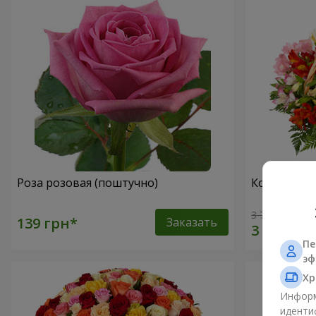
Роза розовая (поштучно)
Корзина ал
3 764 грн
Заказать
Пе
эф
Хр
Информ
иденти