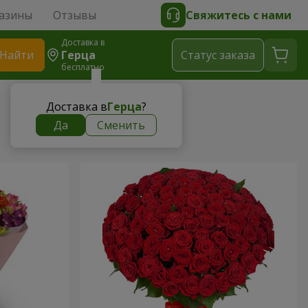
азины
Отзывы
Свяжитесь с нами
Доставка в
Найти
Герца
Cтатус заказа
бесплатно
Доставка в
Герца
?
Да
Сменить