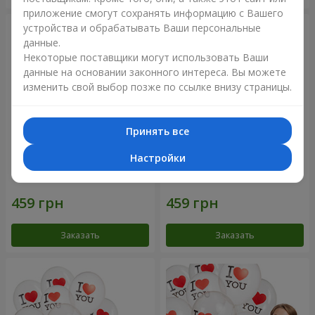
приложение смогут сохранять информацию с Вашего
устройства и обрабатывать Ваши персональные
данные.
Некоторые поставщики могут использовать Ваши
данные на основании законного интереса. Вы можете
изменить свой выбор позже по ссылке внизу страницы.
Принять все
Настройки
Коллекция шариков
Коллекция шариков
"Смайлики" - 5 шариков
"Люблю" - 5 шариков
Заказать
Заказать