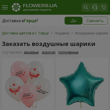
Доставка в
Герца
?
Да
Сменить
Доставка в
Герца
|
бесплатно
Доставка цветов в г. Герца
> Подарки > Воздушные шарики
Заказать воздушные шарики
Cортировка:
дешевые
дорогие
популярные