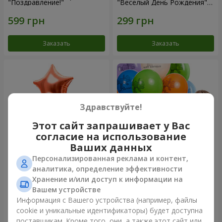
"Поздравление!"
"Веселый День Рождения" -
3 шарика
Заказать
Заказать
Здравствуйте!
Этот сайт запрашивает у Вас
согласие на использование
Ваших данных
Персонализированная реклама и контент,
Фонтан шаров “Мир чудес”
Коллекция шариков "День
аналитика, определение эффективности
рождения" (с Тедди)
Хранение и/или доступ к информации на
Вашем устройстве
Информация с Вашего устройства (например, файлы
cookie и уникальные идентификаторы) будет доступна
Заказать
Заказать
поставщикам. Кроме того, они, а также этот сайт или