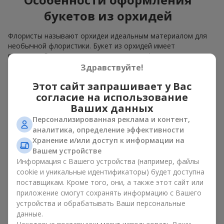
букетов из орхидей
Флористы называют орхидеи идеальным материалом для
необычной флористики. Букет из орхидей имеет
прекрасный вид как моно решение для оформления
помещений, а также как вариант микса с другими цветами,
Здравствуйте!
который сохраняет свою выразительность в любом
Этот сайт запрашивает у Вас
формате.
согласие на использование
Благодаря своей структуре орхидея позволяет создавать
Ваших данных
композиции в классическом, минималистичном или
Персонализированная реклама и контент,
современном стиле. Букет из орхидей эффектно смотрится
аналитика, определение эффективности
как в камерных, так и в масштабных работах, а её
Хранение и/или доступ к информации на
роскошные соцветия легко становятся центральным
Вашем устройстве
элементом композиции. В зависимости от оформления и
Информация с Вашего устройства (например, файлы
сорта растений различается и цена на орхидеи. Учитывайте
cookie и уникальные идентификаторы) будет доступна
это, прежде чем заказать букет из орхидей.
поставщикам. Кроме того, они, а также этот сайт или
приложение смогут сохранять информацию с Вашего
Кому дарят орхидеи?
устройства и обрабатывать Ваши персональные
данные.
Букет из орхидей универсален и может подойти любому. Их