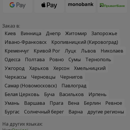
Заказ в:
Киев
Винница
Днепр
Житомир
Запорожье
Ивано-Франковск
Кропивницкий (Кировоград)
Кременчуг
Кривой Рог
Луцк
Львов
Николаев
Одесса
Полтава
Ровно
Сумы
Тернополь
Ужгород
Харьков
Херсон
Хмельницкий
Черкассы
Черновцы
Чернигов
Самар (Новомосковск)
Павлоград
Белая Церковь
Буча
Васильков
Ирпень
Умань
Варшава
Прага
Вена
Берлин
Ревное
Бургас
Солнечный берег
Варна
другие регионы
На других языках: