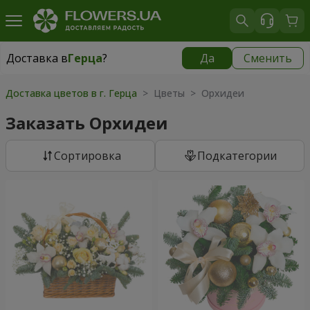
Доставка в
Герца
?
Да
Сменить
Доставка в
Герца
|
бесплатно
Доставка цветов в г. Герца
> Цветы > Орхидеи
Заказать Орхидеи
Cортировка
Подкатегории