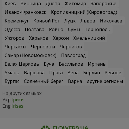
Киев
Винница
Днепр
Житомир
Запорожье
Ивано-Франковск
Кропивницкий (Кировоград)
Кременчуг
Кривой Рог
Луцк
Львов
Николаев
Одесса
Полтава
Ровно
Сумы
Тернополь
Ужгород
Харьков
Херсон
Хмельницкий
Черкассы
Черновцы
Чернигов
Самар (Новомосковск)
Павлоград
Белая Церковь
Буча
Васильков
Ирпень
Умань
Варшава
Прага
Вена
Берлин
Ревное
Бургас
Солнечный берег
Варна
другие регионы
На других языках:
Укр:
Іриси
Eng:
Irises