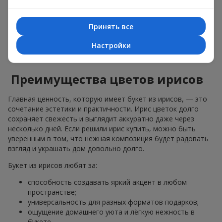
гармонии. Он эффектно выделяется среди других растений
и прекрасно вписывается в подарочный комплект как сам
по себе, так и в комбинации с другими цветами. Именно
Принять все
поэтому ирис давно стал любимым растением флористов.
Настройки
И мы, в цветочном сервисе
Flowers.ua
, активно используем
его, чтобы создавать оригинальные букеты к праздникам.
Преимущества цветов ирисов
Главная ценность, которую имеет букет из ирисов, — это
сочетание эстетики и практичности. Ирис цветок долго
сохраняет свежесть и выглядит аккуратно даже через
несколько дней. Если решили ирис купить, можно быть
уверенным в том, что нежная композиция будет радовать
взгляд и украшать дом довольно долго.
Букет из ирисов любят за:
способность создавать яркий акцент в любом
пространстве;
универсальность для разных форматов подарков;
ощущение домашнего уюта и лёгкую нежность в
букете.