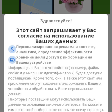
Здравствуйте!
Очарование ирисов в современной
Этот сайт запрашивает у Вас
флористике г. Дружба
согласие на использование
(Тернопольская обл.)
Ваших данных
Персонализированная реклама и контент,
Букет из ирисов — это универсальный выбор подарка к
аналитика, определение эффективности
любому поводу. Ведь он сочетает природную симметрию
Хранение и/или доступ к информации на
лепестков, изысканную красоту и тренды весенней
Вашем устройстве
флористики. Сегодня букет из ирисов выбирают те, кто
Информация с Вашего устройства (например, файлы
хочет подарить что-то элегантное, но в то же время
cookie и уникальные идентификаторы) будет доступна
сдержанное. Такая композиция для настроения выглядит
поставщикам. Кроме того, они, а также этот сайт или
свежо и необычно. А ещё букет из ирисов создаёт
приложение смогут сохранять информацию с Вашего
романтическое настроение и позволяет передать самые
устройства и обрабатывать Ваши персональные
искренние эмоции близкому человеку без лишних слов и
данные.
объяснений.
Некоторые поставщики могут использовать Ваши
данные на основании законного интереса. Вы можете
Внимание ценителей цветов букет из ирисов привлекает
изменить свой выбор позже по ссылке внизу страницы.
своей деликатной формой и ощущением природной