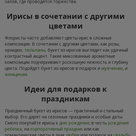
залов, где проводятся торжества.
Ирисы в сочетании с другими
цветами
Флористы часто добавляют цветы ирис в сложные
композиции. В сочетании с другими цветами, как розы,
орхидеи,
тюльпаны
, букет из ирисов выглядит как удачный
контрастный акцент. Такие миксованные ароматные
композиции подчёркивают роскошную нежность и глубину
цвета. Подойдёт букет из ирисов в подарок и
мужчинам
, и
женщинам
.
Идеи для подарков к
праздникам
Праздничный букет из ирисов — практичный и стильный
выбор. Его дарят на сезонные праздники и особые даты.
Смело покупайте ирисы к
дню рождения
; в честь
рождения
ребёнка
, на
корпоративный праздник
или как
романтические цветы в знак
любви
или подарок на
свадьбу
.