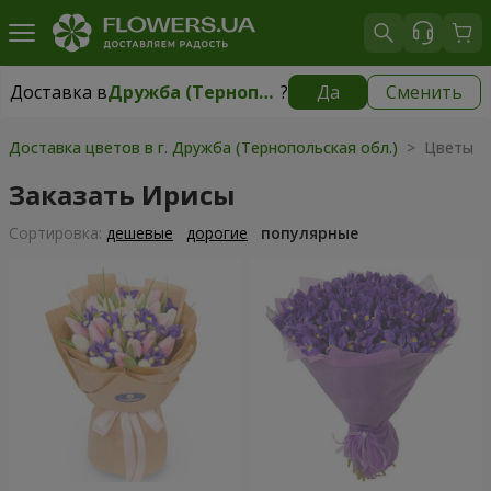
Доставка в
Дружба (Тернопольская обл.)
?
Да
Сменить
Доставка в
Дружба (Тернопольская обл.)
|
бесплатно
Доставка цветов в г. Дружба (Тернопольская обл.)
> Цветы >
Заказать Ирисы
Cортировка:
дешевые
дорогие
популярные