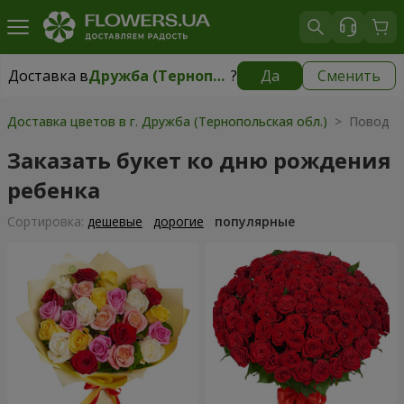
Доставка в
Дружба (Тернопольская обл.)
?
Да
Сменить
Доставка в
Дружба (Тернопольская обл.)
|
бесплатно
Доставка цветов в г. Дружба (Тернопольская обл.)
> Повод >
Заказать букет ко дню рождения
ребенка
Cортировка:
дешевые
дорогие
популярные