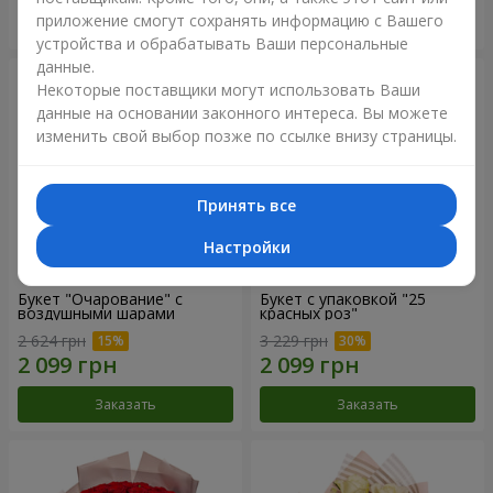
приложение смогут сохранять информацию с Вашего
Заказать
Заказать
устройства и обрабатывать Ваши персональные
данные.
Некоторые поставщики могут использовать Ваши
данные на основании законного интереса. Вы можете
изменить свой выбор позже по ссылке внизу страницы.
Принять все
Настройки
Букет "Очарование" с
Букет с упаковкой "25
воздушными шарами
красных роз"
2 624 грн
3 229 грн
Заказать
Заказать