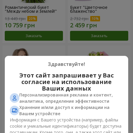
Романтический букет
Букет "Цветочное
"Между небом и землей!"
блаженство"
13 449 грн
2 732 грн
Заказать
Заказать
Здравствуйте!
Этот сайт запрашивает у Вас
согласие на использование
Ваших данных
Персонализированная реклама и контент,
аналитика, определение эффективности
Хранение и/или доступ к информации на
Букет "Королеве сердца"
Микс "Планета роз" из 51
Вашем устройстве
кустовой розы
Информация с Вашего устройства (например, файлы
2 777 грн
6 422 грн
cookie и уникальные идентификаторы) будет доступна
поставщикам. Кроме того, они, а также этот сайт или