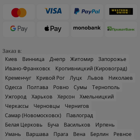
Заказ в:
Киев
Винница
Днепр
Житомир
Запорожье
Ивано-Франковск
Кропивницкий (Кировоград)
Кременчуг
Кривой Рог
Луцк
Львов
Николаев
Одесса
Полтава
Ровно
Сумы
Тернополь
Ужгород
Харьков
Херсон
Хмельницкий
Черкассы
Черновцы
Чернигов
Самар (Новомосковск)
Павлоград
Белая Церковь
Буча
Васильков
Ирпень
Умань
Варшава
Прага
Вена
Берлин
Ревное