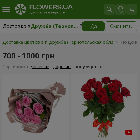
Доставка в
Дружба (Тернопольская обл.)
?
Да
Сменить
Доставка в
Дружба (Тернопольская обл.)
|
бесплатно
Доставка цветов в г. Дружба (Тернопольская обл.)
> По цене 
700 - 1000 грн
Cортировка:
дешевые
дорогие
популярные