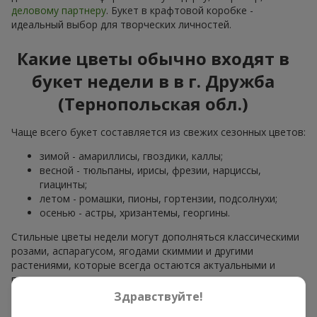
деловому партнеру
. Букет в крафтовой коробке -
идеальный выбор для творческих личностей.
Какие цветы обычно входят в
букет недели в в г. Дружба
(Тернопольская обл.)
Чаще всего букет составляется из свежих сезонных цветов:
зимой - амариллисы, гвоздики, каллы;
весной - тюльпаны, ирисы, фрезии, нарциссы,
гиацинты;
летом - ромашки, пионы, гортензии, подсолнухи;
осенью - астры, хризантемы, георгины.
Стильные цветы недели могут дополняться классическими
розами, аспарагусом, ягодами скиммии и другими
растениями, которые всегда остаются актуальными и
прекрасно завершают композицию.
Здравствуйте!
Почему стоит заказать букет