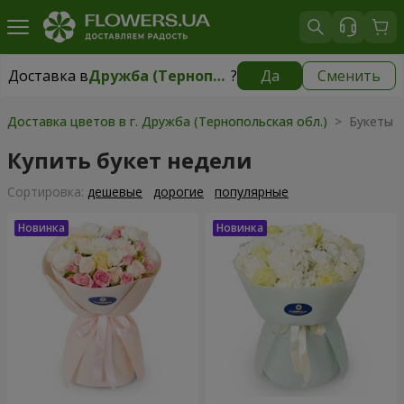
Доставка в
Дружба (Тернопольская обл.)
?
Да
Сменить
Доставка в
Дружба (Тернопольская обл.)
|
бесплатно
Доставка цветов в г. Дружба (Тернопольская обл.)
> Букеты 
Купить букет недели
Cортировка:
дешевые
дорогие
популярные