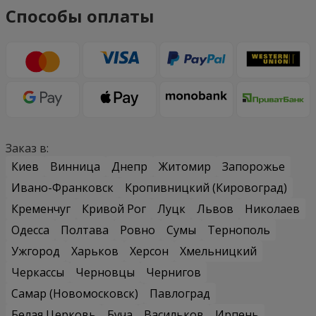
Способы оплаты
Заказ в:
Киев
Винница
Днепр
Житомир
Запорожье
Ивано-Франковск
Кропивницкий (Кировоград)
Кременчуг
Кривой Рог
Луцк
Львов
Николаев
Одесса
Полтава
Ровно
Сумы
Тернополь
Ужгород
Харьков
Херсон
Хмельницкий
Черкассы
Черновцы
Чернигов
Самар (Новомосковск)
Павлоград
Белая Церковь
Буча
Васильков
Ирпень