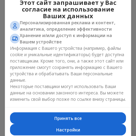
Этот сайт запрашивает у Вас
недели в в г. Дружба
согласие на использование
(Тернопольская обл.) прямо сейчас
Ваших данных
Персонализированная реклама и контент,
Роскошный букет недели - это модно, стильно и
аналитика, определение эффективности
оригинально. Каждый раз - уникальная сезонная
Хранение и/или доступ к информации на
композиция с новым настроением.
Вашем устройстве
Информация с Вашего устройства (например, файлы
Ограниченное время действия
cookie и уникальные идентификаторы) будет доступна
поставщикам. Кроме того, они, а также этот сайт или
Предложение действует только 7 дней. Оно полностью
приложение смогут сохранять информацию с Вашего
уникально, и аналогов вы не найдете нигде. Это как
устройства и обрабатывать Ваши персональные
дизайнерская вещь, которую хотят все, но могут
данные.
позволить себе немногие. В случае с букетом недели цена
Некоторые поставщики могут использовать Ваши
доступна для каждого.
данные на основании законного интереса. Вы можете
изменить свой выбор позже по ссылке внизу страницы.
Идеальный подарок на любой
случай в в г. Дружба
Принять все
(Тернопольская обл.)
Настройки