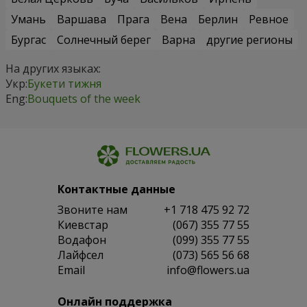
Умань
Варшава
Прага
Вена
Берлин
Ревное
Бургас
Солнечный берег
Варна
другие регионы
На других языках:
Укр:
Букети тижня
Eng:
Bouquets of the week
Контактные данные
Звоните нам
+1 718 475 92 72
Киевстар
(067) 355 77 55
Водафон
(099) 355 77 55
Лайфсел
(073) 565 56 68
Email
info@flowers.ua
Онлайн поддержка