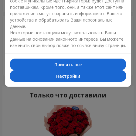
cookie и уникальные идентификаторы) будет доступна
пользоваться услугами вашей команды.
поставщикам. Кроме того, они, а также этот сайт или
приложение смогут сохранять информацию с Вашего
устройства и обрабатывать Ваши персональные
Григорий Солощенко
31.03.2016
данные.
5
Некоторые поставщики могут использовать Ваши
Добрый день! Хотел поблагодарить Вас за
данные на основании законного интереса. Вы можете
замечательную работу! Цветы - шикарные, торт, шарик и
изменить свой выбор позже по ссылке внизу страницы.
открытка - все на высоте и заслуживает самой высокой
похвалы! Спасибо Вам большое, что оправдали надежды
и создали атмосферу настоящего праздника! Я очень
Принять все
рад, что рискнул еще раз довериться Вам! Успехов!
Настройки
Только что доставили