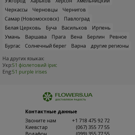
Ужгород
Харьков
Херсон
Хмельницкий
Черкассы
Черновцы
Чернигов
Самар (Новомосковск)
Павлоград
Белая Церковь
Буча
Васильков
Ирпень
Умань
Варшава
Прага
Вена
Берлин
Ревное
Бургас
Солнечный берег
Варна
другие регионы
На других языках:
Укр:
51 фіолетовий ірис
Eng:
51 purple irises
Контактные данные
Звоните нам
+1 718 475 92 72
Киевстар
(067) 355 77 55
Водафон
(099) 355 77 55