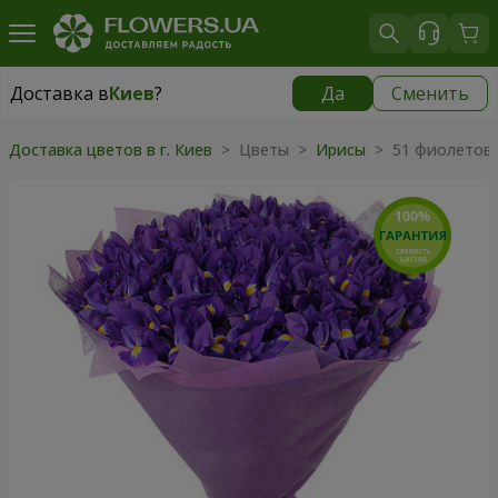
Доставка в
Киев
?
Да
Сменить
Доставка в
Киев
|
бесплатно
Доставка цветов в г. Киев
> Цветы >
Ирисы
> 51 фиолетов