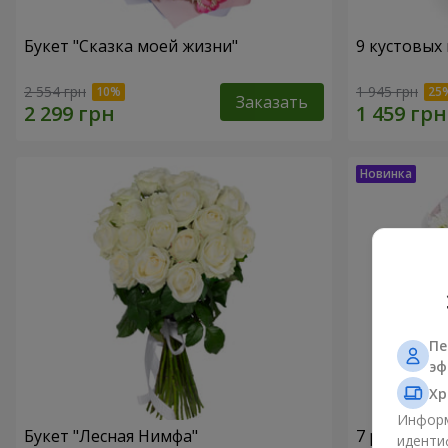
Букет "Сказка моей жизни"
9 кустовых
2 554 грн
1 945 грн
Заказать
Пе
эф
Хр
Информ
Букет "Лесная Нимфа"
7 ромашко
иденти