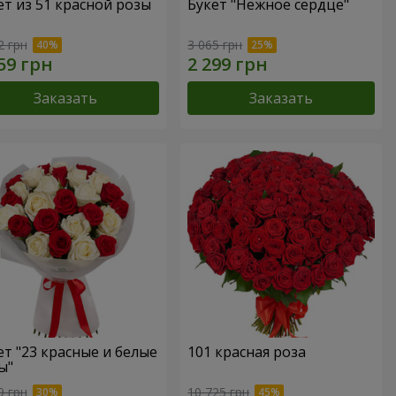
ет из 51 красной розы
Букет "Нежное сердце"
2 грн
3 065 грн
Заказать
Заказать
ет "23 красные и белые
101 красная роза
ы"
9 грн
10 725 грн