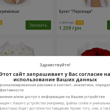
 кремовых
Букет "Персеида"
1 399 грн
Заказать
Здравствуйте!
Этот сайт запрашивает у Вас согласие н
использование Ваших данных
рсонализированная реклама и контент, аналитика, опреде
фективности
анение и/или доступ к информации на Вашем устройстве
ация с Вашего устройства (например, файлы cookie и уникальн
вых хризантем
Монобукет из 11 красных 
фикаторы) будет доступна поставщикам. Кроме того, они, а так