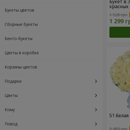
Букет в 
красных 
Букеты цветов
1 528 грн
Сборные букеты
Бенто-букеты
Цветы в коробке
Корзины цветов
Подарки
Цветы
Кому
51 белая
Повод
5 383 грн