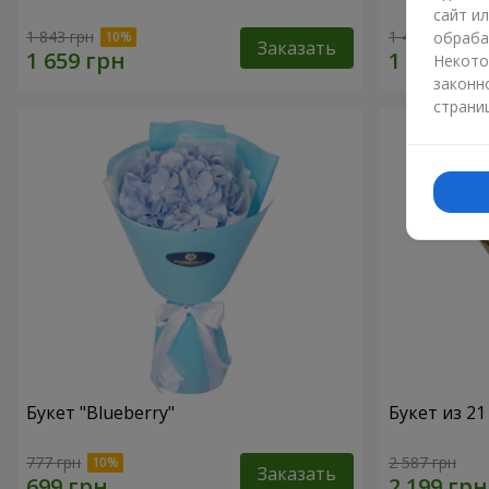
сайт и
1 843 грн
1 411 грн
обраба
Заказать
Некото
законн
страни
Букет "Blueberry"
Букет из 2
777 грн
2 587 грн
Заказать