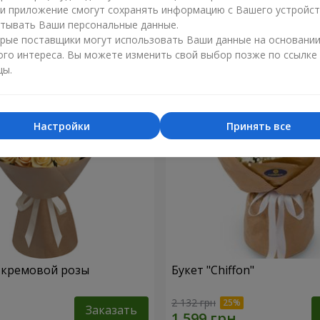
ли приложение смогут сохранять информацию с Вашего устройст
1 374 грн
тывать Ваши персональные данные.
Заказать
рые поставщики могут использовать Ваши данные на основани
ого интереса. Вы можете изменить свой выбор позже по ссылке
цы.
Настройки
Принять все
1 кремовой розы
Букет "Chiffon"
2 132 грн
Заказать