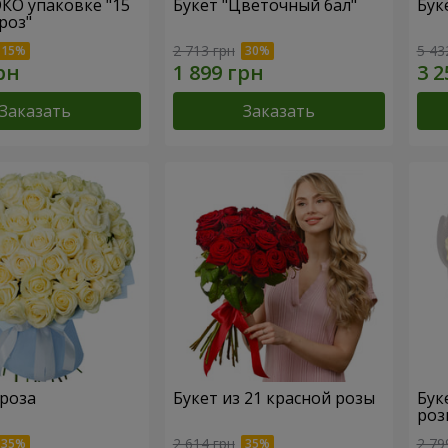
ЭКО упаковке "15
Букет "Цветочный бал"
Бук
роз"
2 713 грн
5 43
Заказать
Заказать
 роза
Букет из 21 красной розы
Бук
роз
2 614 грн
2 79