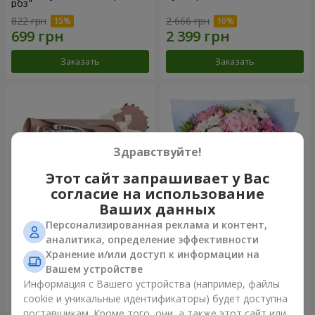
роз"
822 грн
2 666 грн
Заказать
Заказать
Здравствуйте!
Этот сайт запрашивает у Вас
согласие на использование
Ваших данных
Персонализированная реклама и контент,
Букет "7 розовых роз!"
Романтический букет
аналитика, определение эффективности
"Небеса"
Хранение и/или доступ к информации на
1 124 грн
2 124 грн
Вашем устройстве
Информация с Вашего устройства (например, файлы
cookie и уникальные идентификаторы) будет доступна
Заказать
Заказать
поставщикам. Кроме того, они, а также этот сайт или