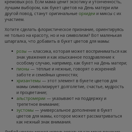
кремовых роз. Если мама ценит экзотику и утонченность,
лучшим выбором, как букет цветов на День матери или
другой повод, станут оригинальные
орхидеи
и миксы с их
участием.
Хотите сделать флористическое признание, ориентируясь
не только на красоту, но и на символизм? Вот маленькая
шпаргалка, что добавить в букет цветов для мамы:
розы
— классика, которая может восприниматься как
знак уважения и как изысканное поздравление к
особому случаю, например, как букет на День матери;
пионы
— тёплые и нежные, говорят о искренней
заботе и семейных ценностях;
хризантемы
— этот элемент в букете цветов для
мамы символизирует долголетие, счастье, мудрость
и процветание;
альстромерии
— указывают на поддержку и
трепетное внимание;
эустомы
— универсальное дополнение в букет
цветов для мамы, которое может рассматриваться
как нежный знак внимания.
Любой цветок может использоваться как моно решение