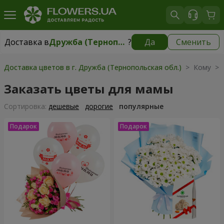
Доставка в
Дружба (Тернопольская обл.)
?
Да
Сменить
Доставка в
Дружба (Тернопольская обл.)
|
бесплатно
Доставка цветов в г. Дружба (Тернопольская обл.)
> Кому > 
Заказать цветы для мамы
Cортировка:
дешевые
дорогие
популярные