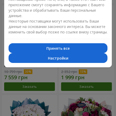
приложение смогут сохранять информацию с Вашего
устройства и обрабатывать Ваши персональные
данные.
Некоторые поставщики могут использовать Ваши
данные на основании законного интереса. Вы можете
изменить свой выбор позже по ссылке внизу страницы.
Принять все
Настройки
Цветы в коробке "101
Букет "Цветочное Selfie!"
розовая роза"
10 799 грн
2 352 грн
Заказать
Заказать